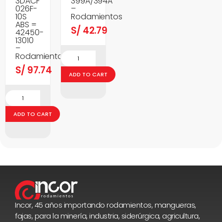
3DACF
399A/394A
026F-
–
10S
Rodamientos
ABS =
S/
42.79
42450-
13010
–
Rodamientos
S/
97.74
ADD TO CART
ADD TO CART
Incor, 45 años importando rodamientos, mangueras,
fajas, para la minería, industria, siderúrgica, agricultura,