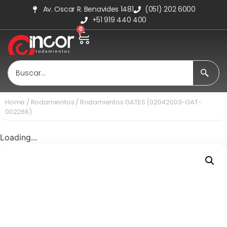
Av. Oscar R. Benavides 1481
(051) 202 6000
+51 919 440 400
0
Home
/
Rodamientos
/ Rodamientos GATES (02042003-GAT-
002266)
Loading...