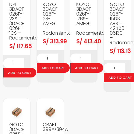
DPI
KOYO
KOYO
GOTO
3DACF
3DACF
3DACF
3DACF
026F-
026F-
026F-
026F-
23S =
23-
17BS-
15DS
3DACF
AMFG
AMFG
ABS =
026F-
–
–
42450-
1CS –
Rodamientos
Rodamientos
06130
Rodamientos
–
S/
313.99
S/
413.40
Rodamien
S/
117.65
S/
113.13
ADD TO CART
ADD TO CART
ADD TO CART
ADD TO CART
GOTO
CRAFT
3DACF
399A/394A