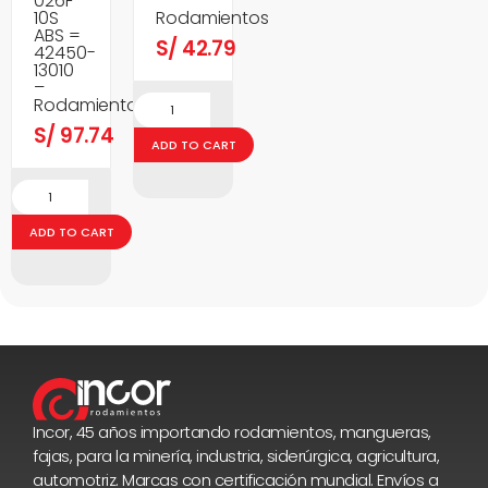
026F-
–
10S
Rodamientos
ABS =
S/
42.79
42450-
13010
–
Rodamientos
S/
97.74
ADD TO CART
ADD TO CART
Incor, 45 años importando rodamientos, mangueras,
fajas, para la minería, industria, siderúrgica, agricultura,
automotriz. Marcas con certificación mundial. Envíos a