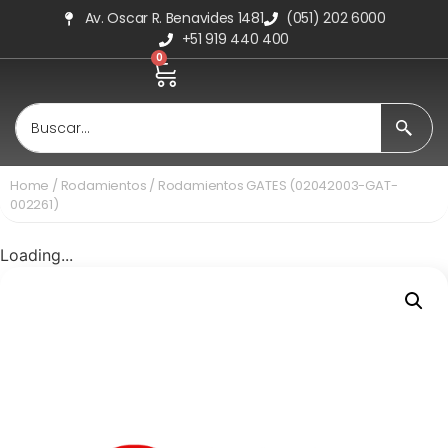
Av. Oscar R. Benavides 1481
(051) 202 6000
+51 919 440 400
0
Home
/
Rodamientos
/ Rodamientos GATES (02042003-GAT-
002261)
Loading...