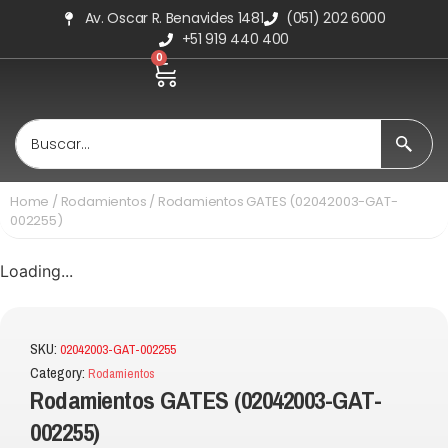
Av. Oscar R. Benavides 1481
(051) 202 6000
+51 919 440 400
0
Home
/
Rodamientos
/ Rodamientos GATES (02042003-GAT-
002255)
Loading...
SKU:
02042003-GAT-002255
Category:
Rodamientos
Rodamientos GATES (02042003-GAT-
002255)