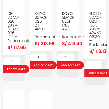
DPI
KOYO
KOYO
GOTO
3DACF
3DACF
3DACF
3DACF
026F-
026F-
026F-
026F-
23S =
23-
17BS-
15DS
3DACF
AMFG
AMFG
ABS =
026F-
–
–
42450-
1CS –
Rodamientos
Rodamientos
06130
Rodamientos
–
S/
313.99
S/
413.40
Rodamien
S/
117.65
S/
113.13
ADD TO CART
ADD TO CART
ADD TO CART
ADD TO CART