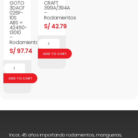
GOTO
CRAFT
3DACF
399A/394A
026F-
–
10S
Rodamientos
ABS =
S/
42.79
42450-
13010
–
Rodamientos
S/
97.74
ADD TO CART
ADD TO CART
Incor, 45 años importando rodamientos, mangueras,