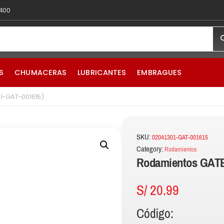
 400
S
CHUMACERAS
LUBRICANTES
EMBRAGUES
1-GAT-001615)
SKU:
02041301-GAT-001615
Category:
Rodamientos
Rodamientos GATE
S/
20.99
Código: