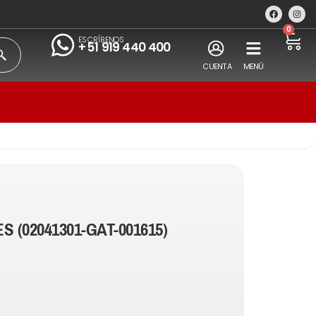
0
ESCRÍBENOS
+51 919 440 400
CUENTA
MENÚ
S (02041301-GAT-001615)