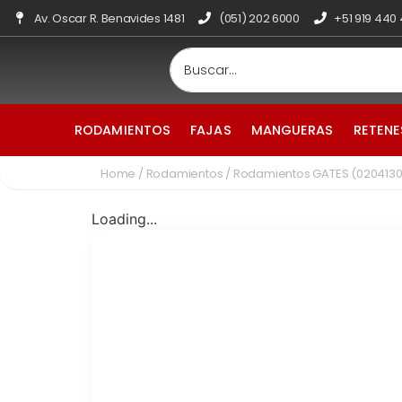
Av. Oscar R. Benavides 1481
(051) 202 6000
+51 919 440
RODAMIENTOS
FAJAS
MANGUERAS
RETENE
Home
/
Rodamientos
/ Rodamientos GATES (0204130
Loading...