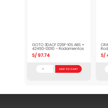
GOTO 3DACF 026F-10S ABS =
CRA
42450-13010 – Rodamientos
Rod
S/
97.74
S/
ADD TO CART