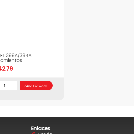
FT 399A/394A –
amientos
42.79
ADD TO CART
Enlaces