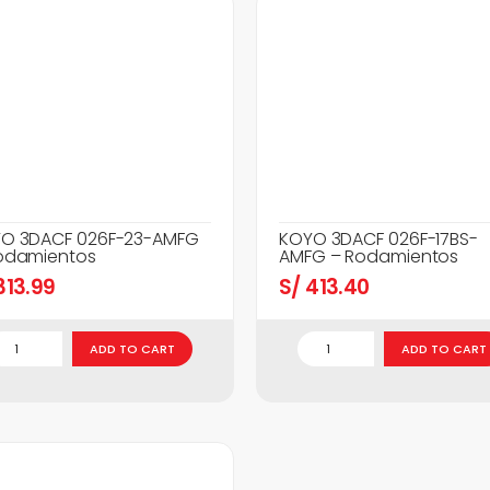
O 3DACF 026F-23-AMFG
KOYO 3DACF 026F-17BS-
odamientos
AMFG – Rodamientos
13.99
S/
413.40
ADD TO CART
ADD TO CART