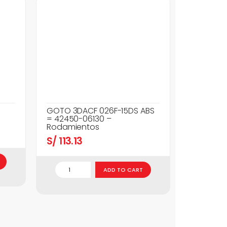
GOTO 3DACF 026F-15DS ABS
= 42450-06130 –
Rodamientos
S/
113.13
ADD TO CART