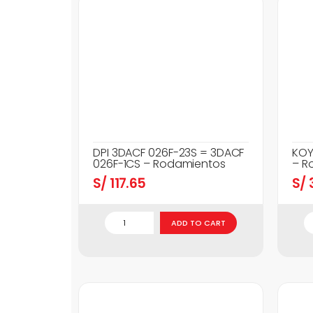
DPI 3DACF 026F-23S = 3DACF
KOY
026F-1CS – Rodamientos
– R
S/
117.65
S/
3
ADD TO CART