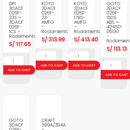
DPI
KOYO
KOYO
GOTO
3DACF
3DACF
3DACF
3DACF
026F-
026F-
026F-
026F-
23S =
23-
17BS-
15DS
3DACF
AMFG
AMFG
ABS =
026F-
–
–
42450-
1CS –
Rodamientos
Rodamientos
06130
Rodamientos
–
S/
313.99
S/
413.40
Rodamien
S/
117.65
S/
113.13
ADD TO CART
ADD TO CART
ADD TO CART
ADD TO CART
GOTO
CRAFT
3DACF
399A/394A
026F-
–