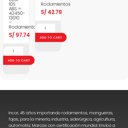
10S
Rodamientos
ABS =
S/
42.79
42450-
13010
–
Rodamientos
S/
97.74
ADD TO CART
ADD TO CART
Incor, 45 años importando rodamientos, mangueras,
fajas, para la minería, industria, siderúrgica, agricultura,
automotriz. Marcas con certificación mundial. Envíos a