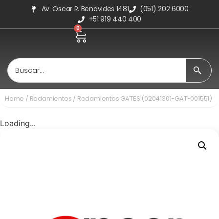
Av. Oscar R. Benavides 1481
(051) 202 6000
+51 919 440 400
0
Home
/
Rodamientos
/ Rodamientos GATES (02041301-GAT-001551)
Loading...