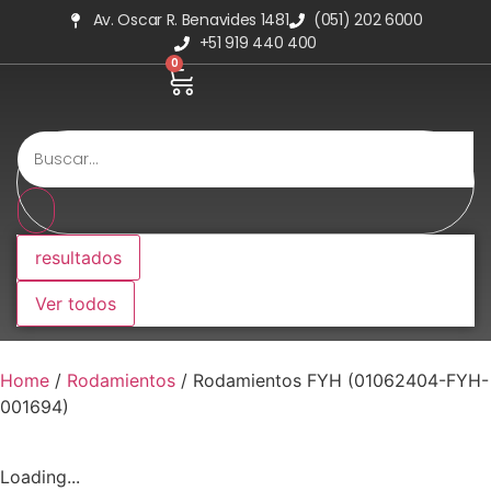
Av. Oscar R. Benavides 1481
(051) 202 6000
+51 919 440 400
0
resultados
Ver todos
Home
/
Rodamientos
/ Rodamientos FYH (01062404-FYH-
001694)
Loading...