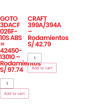
GOTO
CRAFT
3DACF
399A/394A
026F-
–
10S ABS
Rodamientos
=
S/
42.79
42450-
13010 –
Rodamientos
S/
97.74
Add to cart
Add to cart