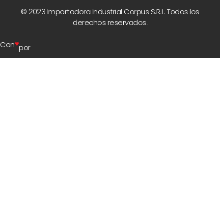
© 2023 Importadora Industrial Corpus S.R.L. Todos los
derechos reservados.
♥
Con
por