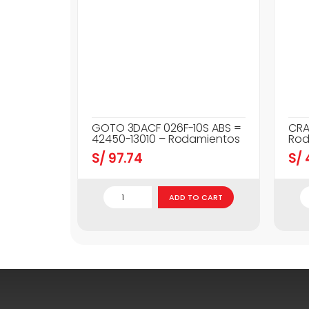
GOTO 3DACF 026F-10S ABS =
CRA
42450-13010 – Rodamientos
Rod
S/
97.74
S/
ADD TO CART