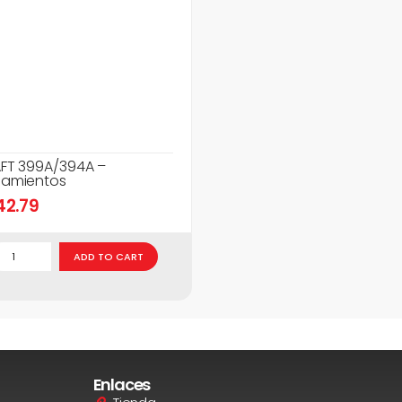
FT 399A/394A –
amientos
42.79
ADD TO CART
Enlaces