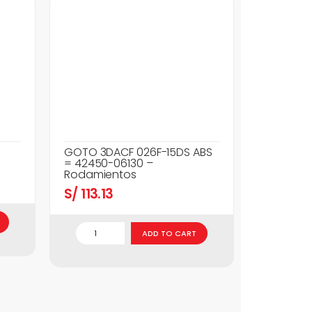
GOTO 3DACF 026F-15DS ABS
= 42450-06130 –
Rodamientos
S/
113.13
ADD TO CART