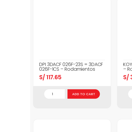
DPI 3DACF 026F-23S = 3DACF
KOY
026F-1CS – Rodamientos
– R
S/
117.65
S/
3
ADD TO CART