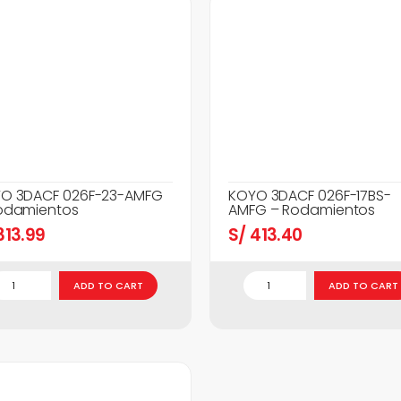
O 3DACF 026F-23-AMFG
KOYO 3DACF 026F-17BS-
odamientos
AMFG – Rodamientos
13.99
S/
413.40
ADD TO CART
ADD TO CART