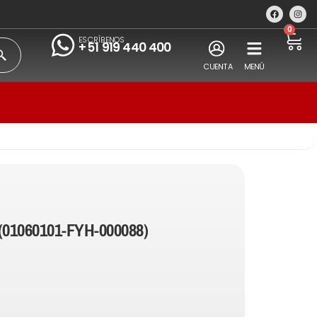
0
ESCRÍBENOS
+51 919 440 400
CUENTA
MENÚ
(01060101-FYH-000088)