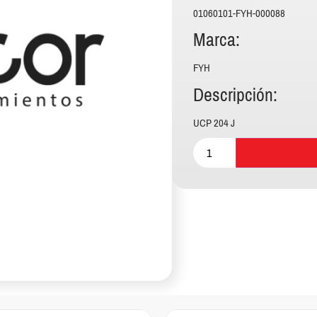
01060101-FYH-000088
Marca:
FYH
Descripción:
UCP 204 J