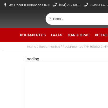
Av. Oscar R. Benavides 1481
(051) 202 6000
+51 919 440
RODAMIENTOS
FAJAS
MANGUERAS
RETENE
Home
/
Rodamientos
/ Rodamientos FYH (01060101-F
Loading...