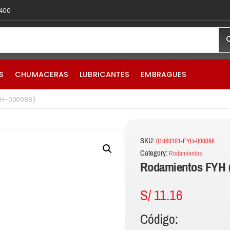
 400
S
CHUMACERAS
LUBRICANTES
EMBRAGUES
YH-000088)
SKU:
01060101-FYH-000088
Category:
Rodamientos
Rodamientos FYH 
S/
11.16
Código: