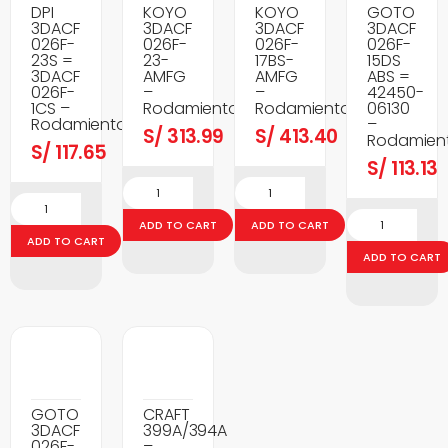
DPI
KOYO
KOYO
GOTO
3DACF
3DACF
3DACF
3DACF
026F-
026F-
026F-
026F-
23S =
23-
17BS-
15DS
3DACF
AMFG
AMFG
ABS =
026F-
–
–
42450-
1CS –
Rodamientos
Rodamientos
06130
Rodamientos
–
S/
313.99
S/
413.40
Rodamien
S/
117.65
S/
113.13
ADD TO CART
ADD TO CART
ADD TO CART
ADD TO CART
GOTO
CRAFT
3DACF
399A/394A
026F-
–