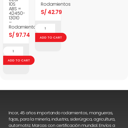
10S
Rodamientos
ABS =
S/
42.79
42450-
13010
–
Rodamientos
S/
97.74
ADD TO CART
ADD TO CART
Incor, 45 años importando rodamientos, mangueras,
fajas, para la minería, industria, siderúrgica, agricultura,
automotriz. Marcas con certificación mundial. Envíos a