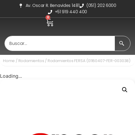
Av. Oscar R. Benavides 1481
(051) 202 6000
+51 919 440 400
0
Home
/
Rodamientos
/ Rodamientos FERSA (01160407-FER-003038)
Loading...