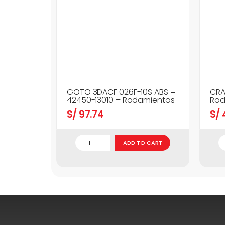
GOTO 3DACF 026F-10S ABS =
CRA
42450-13010 – Rodamientos
Rod
S/
97.74
S/
ADD TO CART