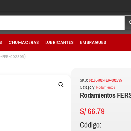
S
CHUMACERAS
LUBRICANTES
EMBRAGUES
2-FER-002395)
SKU:
01160402-FER-002395
Category:
Rodamientos
Rodamientos FERS
S/
66.79
Código: