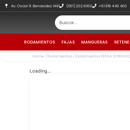
Av. Oscar R. Benavides 1481
(051) 202 6000
+51 919 440 400
RODAMIENTOS
FAJAS
MANGUERAS
RETENE
Home
/
Rodamientos
/ Rodamientos FERSA (0116040
Loading...