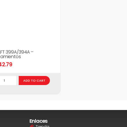
FT 399A/394A –
amientos
42.79
ADD TO CART
Enlaces
Tienda