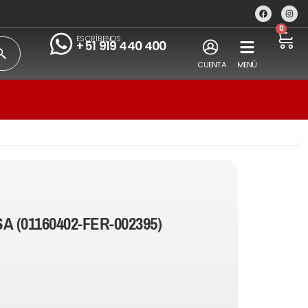
0
ESCRÍBENOS
+51 919 440 400
CUENTA
MENÚ
A (01160402-FER-002395)