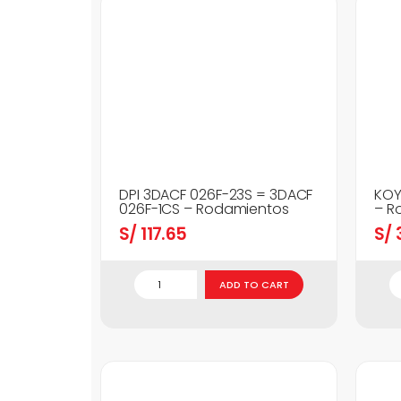
DPI 3DACF 026F-23S = 3DACF
KOY
026F-1CS – Rodamientos
– R
S/
117.65
S/
3
ADD TO CART