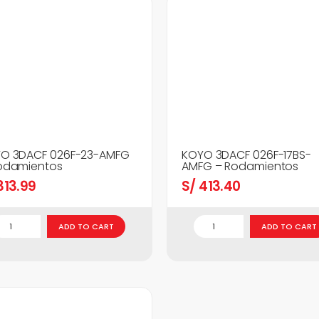
O 3DACF 026F-23-AMFG
KOYO 3DACF 026F-17BS-
odamientos
AMFG – Rodamientos
13.99
S/
413.40
ADD TO CART
ADD TO CART