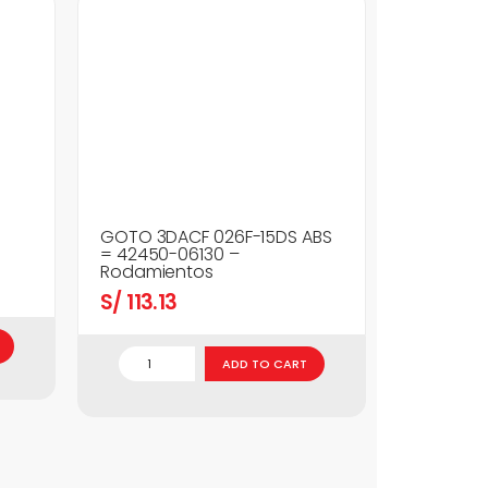
GOTO 3DACF 026F-15DS ABS
= 42450-06130 –
Rodamientos
S/
113.13
ADD TO CART