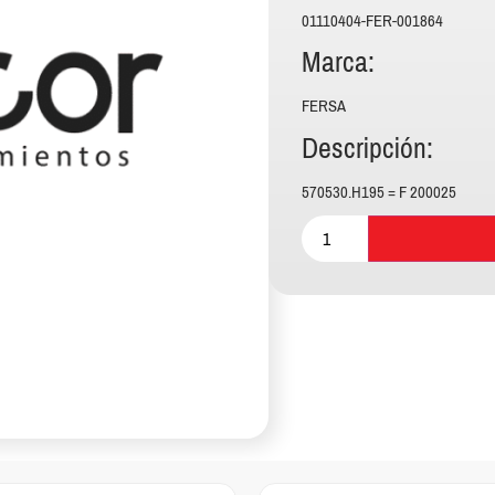
01110404-FER-001864
Marca:
FERSA
Descripción:
570530.H195 = F 200025