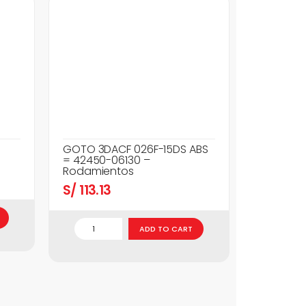
GOTO 3DACF 026F-15DS ABS
= 42450-06130 –
Rodamientos
S/
113.13
ADD TO CART