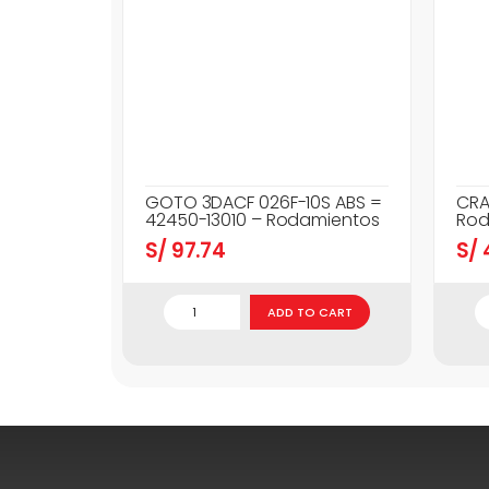
GOTO 3DACF 026F-10S ABS =
CRA
42450-13010 – Rodamientos
Rod
S/
97.74
S/
ADD TO CART