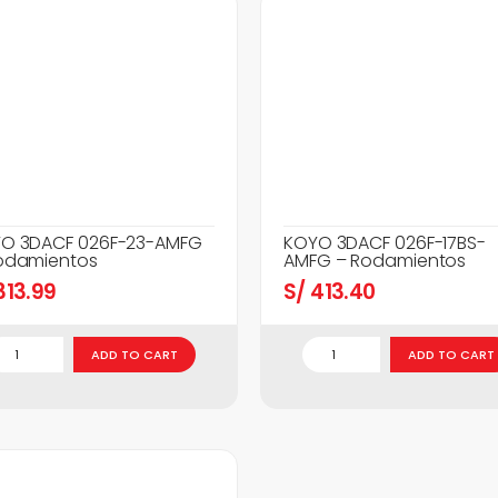
O 3DACF 026F-23-AMFG
KOYO 3DACF 026F-17BS-
odamientos
AMFG – Rodamientos
13.99
S/
413.40
ADD TO CART
ADD TO CART