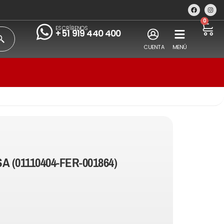
0
ESCRÍBENOS
+51 919 440 400
CUENTA
MENÚ
A (01110404-FER-001864)