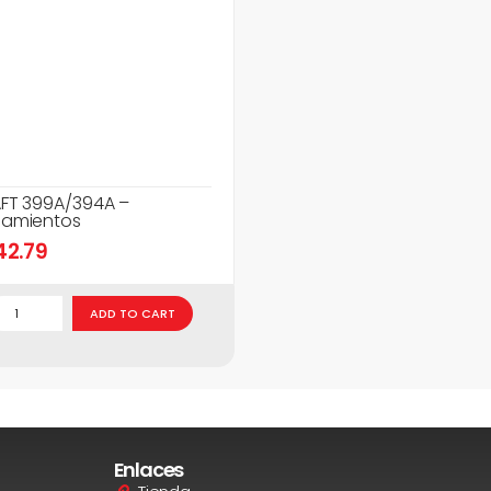
FT 399A/394A –
amientos
42.79
ADD TO CART
Enlaces