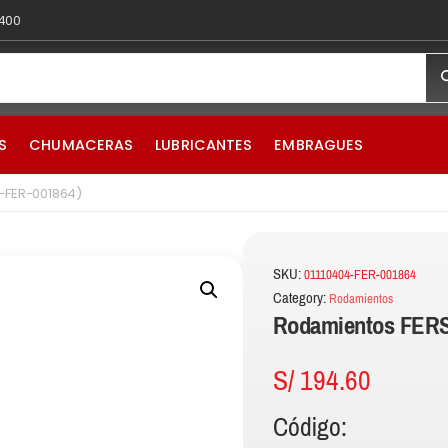
 400
S
CHUMACERAS
LUBRICANTES
EMBRAGUES
-FER-001864)
SKU:
01110404-FER-001864
Category:
Rodamientos
Rodamientos FERS
S/
194.60
Código: