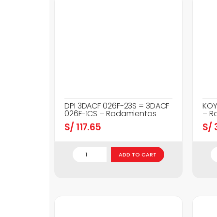
DPI 3DACF 026F-23S = 3DACF
KOY
026F-1CS – Rodamientos
– R
S/
117.65
S/
3
ADD TO CART