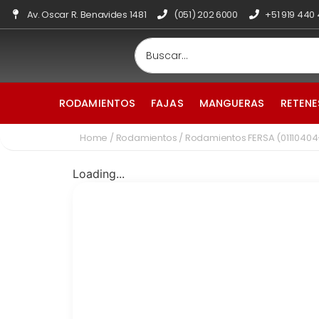
Av. Oscar R. Benavides 1481
(051) 202 6000
+51 919 440
RODAMIENTOS
FAJAS
MANGUERAS
RETENE
Home
/
Rodamientos
/ Rodamientos FERSA (01110404
Loading...