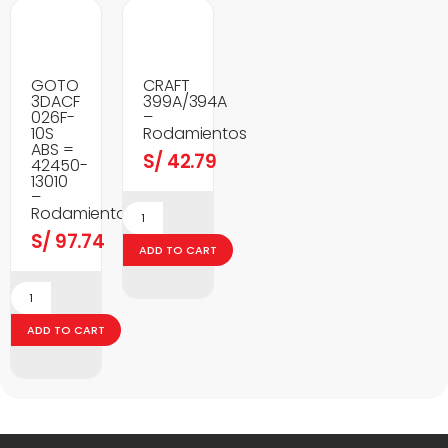
GOTO
CRAFT
3DACF
399A/394A
026F-
–
10S
Rodamientos
ABS =
S/
42.79
42450-
13010
–
Rodamientos
S/
97.74
ADD TO CART
ADD TO CART