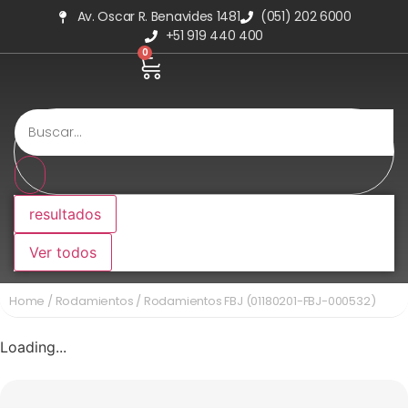
Av. Oscar R. Benavides 1481
(051) 202 6000
+51 919 440 400
0
resultados
Ver todos
Home
/
Rodamientos
/ Rodamientos FBJ (01180201-FBJ-000532)
Loading...