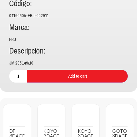
Código:
01160405-FBJ-002911
Marca:
FBJ
Descripción:
JM 205149/10
Add to cart
DPI
KOYO
KOYO
GOTO
3DACF
3DACF
3DACF
3DACF