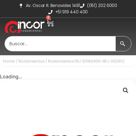
Av. Oscar R. Benavides 1481
(051) 202 6000
+51 919 440 400
0
Home
/
Rodamientos
/ Rodamientos FBJ (01160405-FBJ-002911)
Loading...