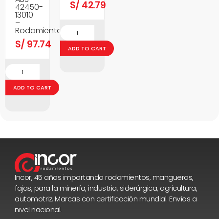
S/
42.79
42450-
13010
–
Rodamientos
S/
97.74
ADD TO CART
ADD TO CART
Incor, 45 años importando rodamientos, mangueras,
fajas, para la minería, industria, siderúrgica, agricultura,
automotriz. Marcas con certificación mundial. Envíos a
nivel nacional.