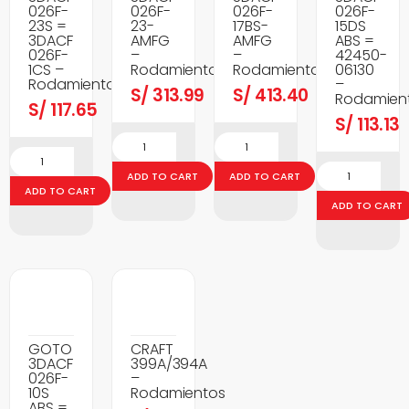
026F-
026F-
026F-
026F-
23S =
23-
17BS-
15DS
3DACF
AMFG
AMFG
ABS =
026F-
–
–
42450-
1CS –
Rodamientos
Rodamientos
06130
Rodamientos
–
S/
313.99
S/
413.40
Rodamien
S/
117.65
S/
113.13
ADD TO CART
ADD TO CART
ADD TO CART
ADD TO CART
GOTO
CRAFT
3DACF
399A/394A
026F-
–
10S
Rodamientos
ABS =