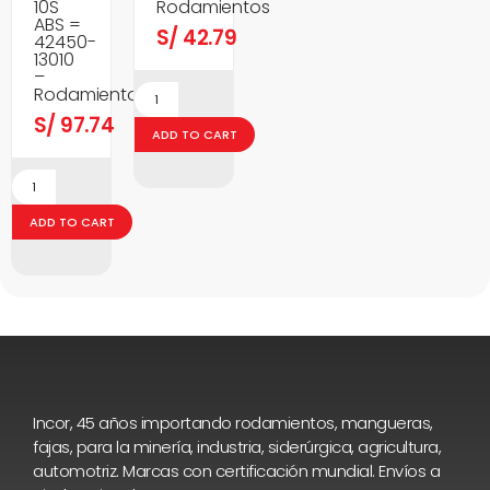
10S
Rodamientos
ABS =
S/
42.79
42450-
13010
–
Rodamientos
S/
97.74
ADD TO CART
ADD TO CART
Incor, 45 años importando rodamientos, mangueras,
fajas, para la minería, industria, siderúrgica, agricultura,
automotriz. Marcas con certificación mundial. Envíos a