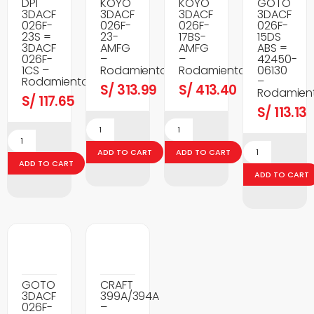
DPI
KOYO
KOYO
GOTO
3DACF
3DACF
3DACF
3DACF
026F-
026F-
026F-
026F-
23S =
23-
17BS-
15DS
3DACF
AMFG
AMFG
ABS =
026F-
–
–
42450-
1CS –
Rodamientos
Rodamientos
06130
Rodamientos
–
S/
313.99
S/
413.40
Rodamien
S/
117.65
S/
113.13
ADD TO CART
ADD TO CART
ADD TO CART
ADD TO CART
GOTO
CRAFT
3DACF
399A/394A
026F-
–