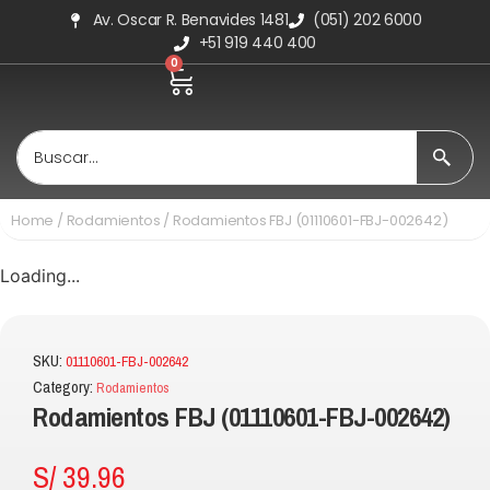
Av. Oscar R. Benavides 1481
(051) 202 6000
+51 919 440 400
0
Home
/
Rodamientos
/ Rodamientos FBJ (01110601-FBJ-002642)
Loading...
SKU:
01110601-FBJ-002642
Category:
Rodamientos
Rodamientos FBJ (01110601-FBJ-002642)
S/
39.96