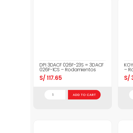
DPI 3DACF 026F-23S = 3DACF
KOY
026F-1CS – Rodamientos
– R
S/
117.65
S/
3
ADD TO CART