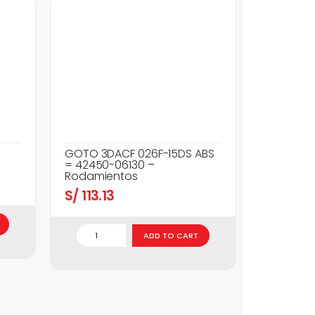
GOTO 3DACF 026F-15DS ABS
= 42450-06130 –
Rodamientos
S/
113.13
ADD TO CART