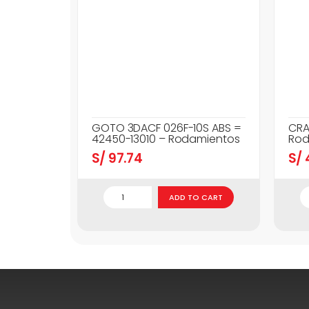
GOTO 3DACF 026F-10S ABS =
CRA
42450-13010 – Rodamientos
Rod
S/
97.74
S/
ADD TO CART