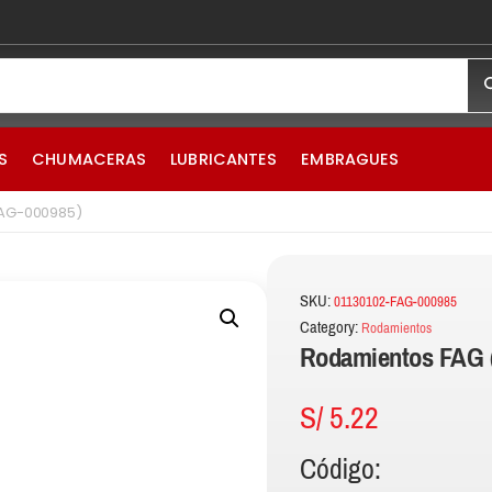
S
CHUMACERAS
LUBRICANTES
EMBRAGUES
FAG-000985)
SKU:
01130102-FAG-000985
Category:
Rodamientos
Rodamientos FAG 
S/
5.22
Código: