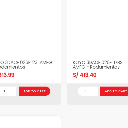
O 3DACF 026F-23-AMFG
KOYO 3DACF 026F-17BS-
odamientos
AMFG – Rodamientos
13.99
S/
413.40
ADD TO CART
ADD TO CART