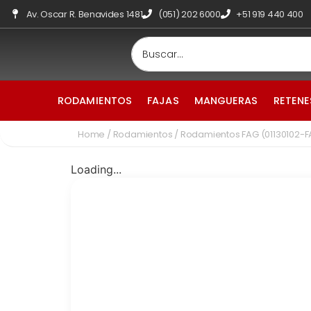
Av. Oscar R. Benavides 1481
(051) 202 6000
+51 919 440 400
RODAMIENTOS
FAJAS
MANGUERAS
RETENE
Home
/
Rodamientos
/ Rodamientos FAG (01130102-
Loading...