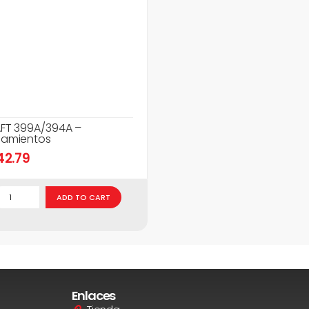
FT 399A/394A –
amientos
42.79
ADD TO CART
Enlaces