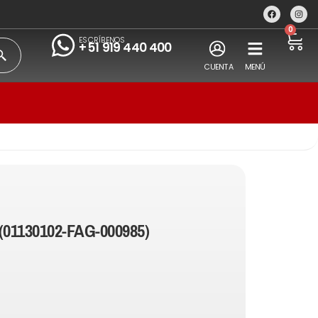
0
ESCRÍBENOS
+51 919 440 400
CUENTA
MENÚ
(01130102-FAG-000985)