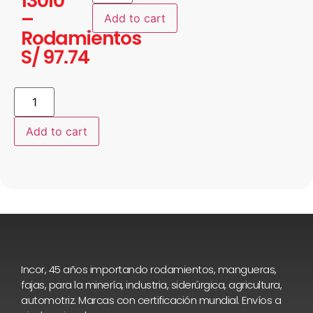
13010
–
Add to cart
Rodamientos
S/
97.74
Add to cart
Incor, 45 años importando rodamientos, mangueras,
fajas, para la minería, industria, siderúrgica, agricultura,
automotriz. Marcas con certificación mundial. Envíos a