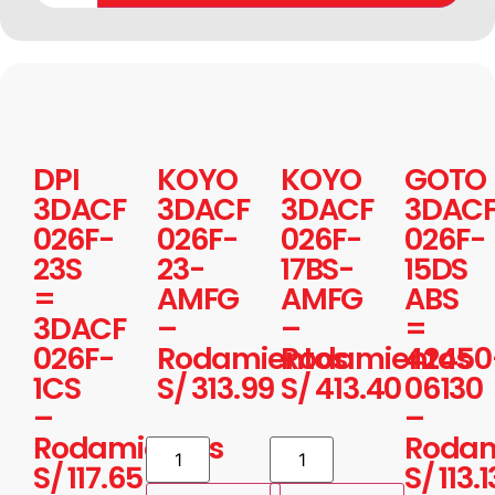
DPI
KOYO
KOYO
GOTO
3DACF
3DACF
3DACF
3DAC
026F-
026F-
026F-
026F-
23S
23-
17BS-
15DS
=
AMFG
AMFG
ABS
3DACF
–
–
=
026F-
Rodamientos
Rodamientos
42450
1CS
S/
313.99
S/
413.40
06130
–
–
Rodamientos
Rodam
S/
117.65
S/
113.1