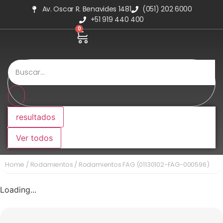
Av. Oscar R. Benavides 1481
(051) 202 6000
+51 919 440 400
0
resultados
Ver todos
Home
/
Rodamientos
/ Rodamientos FAG (01130102-FAG-000596)
Loading...