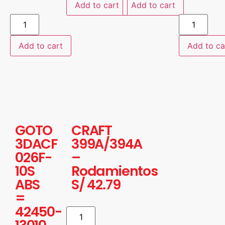
Add to cart
Add to cart
Add to cart
Add to ca
GOTO
CRAFT
3DACF
399A/394A
026F-
–
10S
Rodamientos
ABS
S/
42.79
=
42450-