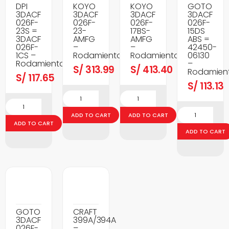
DPI
KOYO
KOYO
GOTO
3DACF
3DACF
3DACF
3DACF
026F-
026F-
026F-
026F-
23S =
23-
17BS-
15DS
3DACF
AMFG
AMFG
ABS =
026F-
–
–
42450-
1CS –
Rodamientos
Rodamientos
06130
Rodamientos
–
S/
313.99
S/
413.40
Rodamien
S/
117.65
S/
113.13
ADD TO CART
ADD TO CART
ADD TO CART
ADD TO CART
GOTO
CRAFT
3DACF
399A/394A
026F-
–