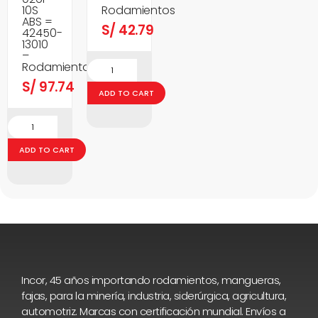
10S
Rodamientos
ABS =
S/
42.79
42450-
13010
–
Rodamientos
S/
97.74
ADD TO CART
ADD TO CART
Incor, 45 años importando rodamientos, mangueras,
fajas, para la minería, industria, siderúrgica, agricultura,
automotriz. Marcas con certificación mundial. Envíos a