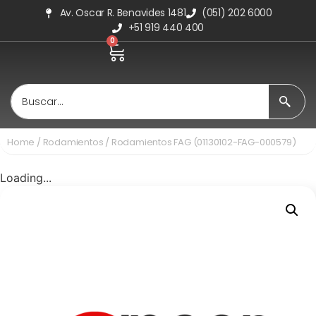
Av. Oscar R. Benavides 1481
(051) 202 6000
+51 919 440 400
0
Home
/
Rodamientos
/ Rodamientos FAG (01130102-FAG-000579)
Loading...