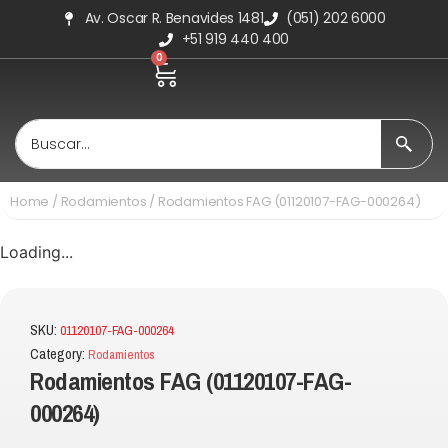
Av. Oscar R. Benavides 1481
(051) 202 6000
+51 919 440 400
0
Home
/
Rodamientos
/ Rodamientos FAG (01120107-FAG-000264)
Loading...
SKU:
01120107-FAG-000264
Category:
Rodamientos
Rodamientos FAG (01120107-FAG-
000264)