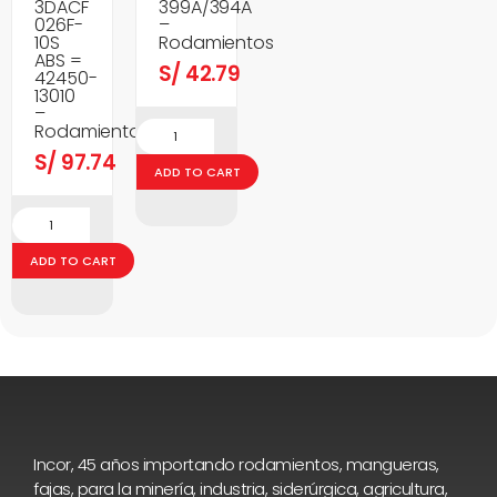
3DACF
399A/394A
026F-
–
10S
Rodamientos
ABS =
S/
42.79
42450-
13010
–
Rodamientos
S/
97.74
ADD TO CART
ADD TO CART
Incor, 45 años importando rodamientos, mangueras,
fajas, para la minería, industria, siderúrgica, agricultura,