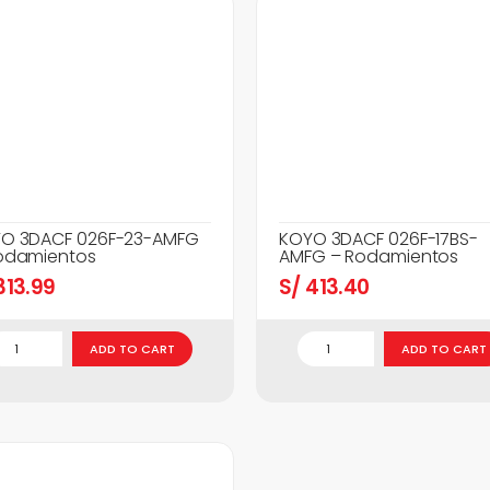
O 3DACF 026F-23-AMFG
KOYO 3DACF 026F-17BS-
odamientos
AMFG – Rodamientos
13.99
S/
413.40
ADD TO CART
ADD TO CART