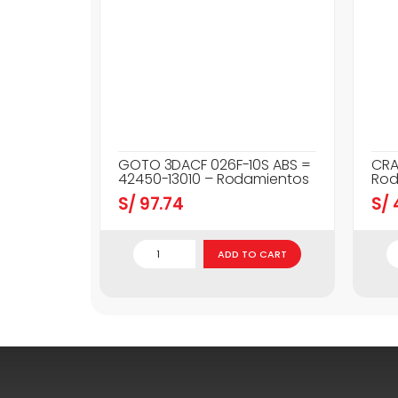
GOTO 3DACF 026F-10S ABS =
CRA
42450-13010 – Rodamientos
Rod
S/
97.74
S/
ADD TO CART