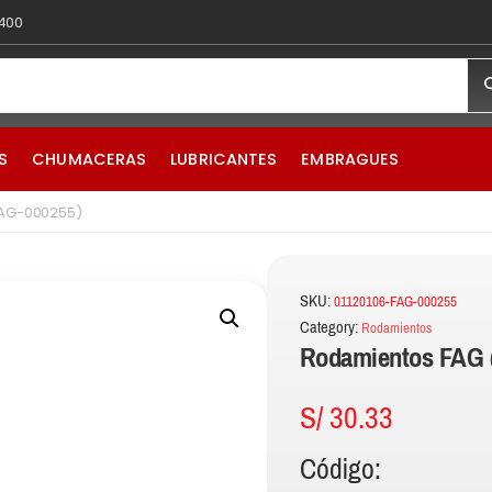
 400
S
CHUMACERAS
LUBRICANTES
EMBRAGUES
FAG-000255)
SKU:
01120106-FAG-000255
Category:
Rodamientos
Rodamientos FAG 
S/
30.33
Código: