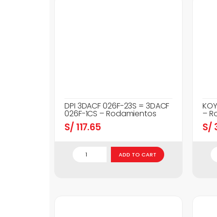
DPI 3DACF 026F-23S = 3DACF
KOY
026F-1CS – Rodamientos
– R
S/
117.65
S/
3
ADD TO CART