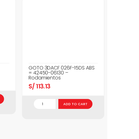
GOTO 3DACF 026F-15DS ABS
= 42450-06130 –
Rodamientos
S/
113.13
ADD TO CART