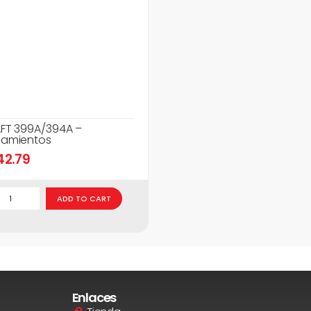
FT 399A/394A –
amientos
42.79
ADD TO CART
Enlaces