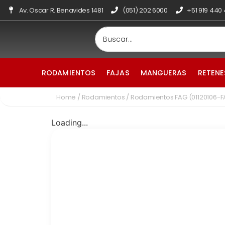
Av. Oscar R. Benavides 1481
(051) 202 6000
+51 919 440
RODAMIENTOS
FAJAS
MANGUERAS
RETENE
Home
/
Rodamientos
/ Rodamientos FAG (01120106-
Loading...