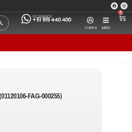
0
ESCRÍBENOS
+51 919 440 400
CUENTA
MENÚ
(01120106-FAG-000255)