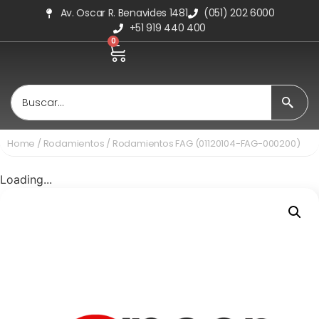
Av. Oscar R. Benavides 1481
(051) 202 6000
+51 919 440 400
0
Home
/
Rodamientos
/ Rodamientos FAG (01120104-FAG-000200)
Loading...