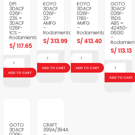
DPI
KOYO
KOYO
GOTO
3DACF
3DACF
3DACF
3DACF
026F-
026F-
026F-
026F-
23S =
23-
17BS-
15DS
3DACF
AMFG
AMFG
ABS =
026F-
–
–
42450-
1CS –
Rodamientos
Rodamientos
06130
Rodamientos
–
S/
313.99
S/
413.40
Rodamien
S/
117.65
S/
113.13
ADD TO CART
ADD TO CART
ADD TO CART
ADD TO CART
GOTO
CRAFT
3DACF
399A/394A
026F-
–