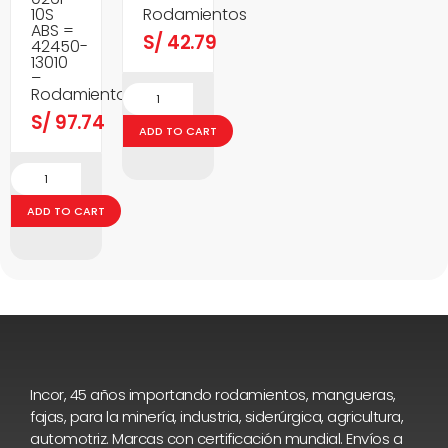
10S
Rodamientos
ABS =
S/
42.79
42450-
13010
–
Rodamientos
S/
97.74
ADD TO CART
ADD TO CART
Incor, 45 años importando rodamientos, mangueras,
fajas, para la minería, industria, siderúrgica, agricultura,
automotriz. Marcas con certificación mundial. Envíos a