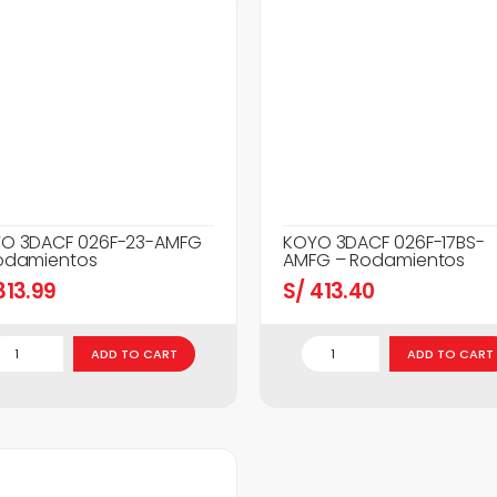
O 3DACF 026F-23-AMFG
KOYO 3DACF 026F-17BS-
odamientos
AMFG – Rodamientos
13.99
S/
413.40
ADD TO CART
ADD TO CART