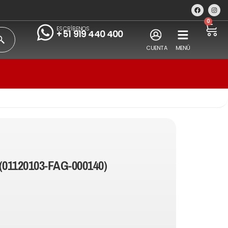
0
ESCRÍBENOS
+51 919 440 400
CUENTA
MENÚ
(01120103-FAG-000140)