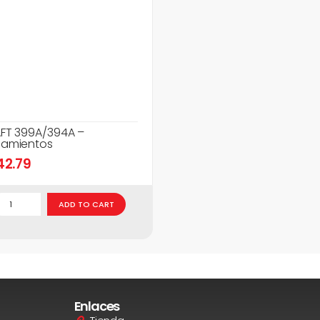
FT 399A/394A –
amientos
42.79
ADD TO CART
Enlaces