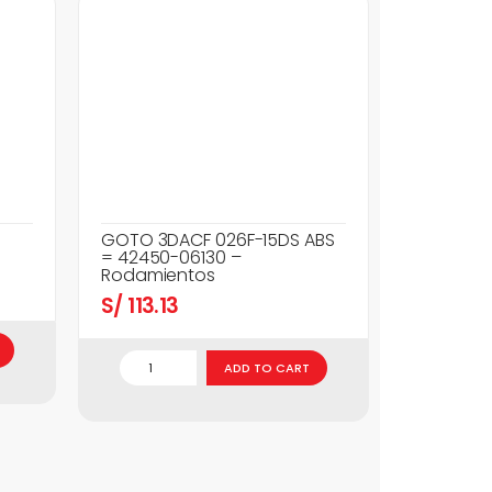
GOTO 3DACF 026F-15DS ABS
= 42450-06130 –
Rodamientos
S/
113.13
ADD TO CART