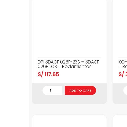
DPI 3DACF 026F-23S = 3DACF
KOY
026F-1CS – Rodamientos
– R
S/
117.65
S/
3
ADD TO CART