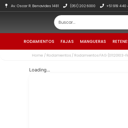
Av. Oscar R. Benavides 1481
(051) 202 6000
+51 919 440
RODAMIENTOS
FAJAS
MANGUERAS
RETENE
Home
/
Rodamientos
/ Rodamientos FAG (01120103-
Loading...