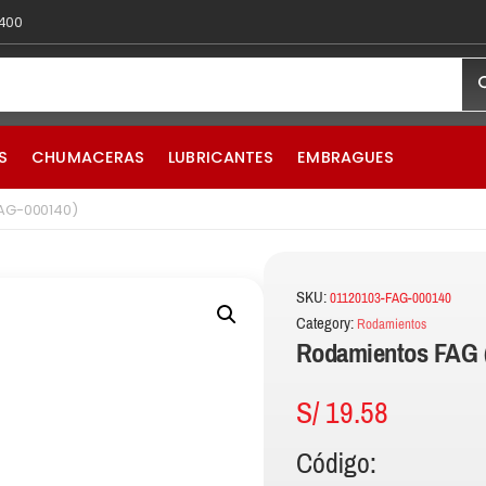
 400
S
CHUMACERAS
LUBRICANTES
EMBRAGUES
FAG-000140)
SKU:
01120103-FAG-000140
Category:
Rodamientos
Rodamientos FAG 
S/
19.58
Código: