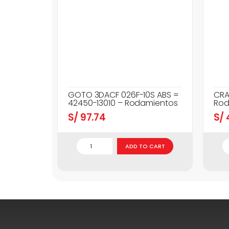
GOTO 3DACF 026F-10S ABS =
CRA
42450-13010 – Rodamientos
Rod
S/
97.74
S/
ADD TO CART