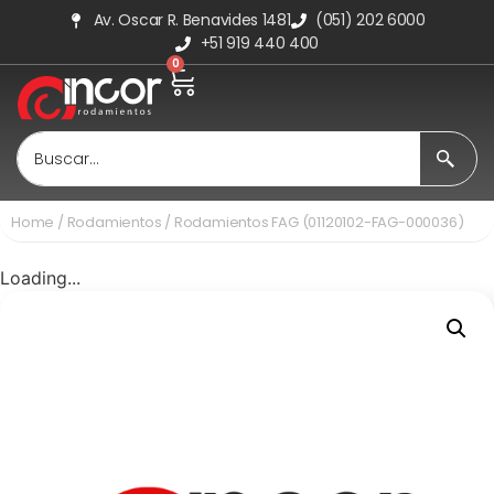
Av. Oscar R. Benavides 1481
(051) 202 6000
+51 919 440 400
0
Home
/
Rodamientos
/ Rodamientos FAG (01120102-FAG-000036)
Loading...