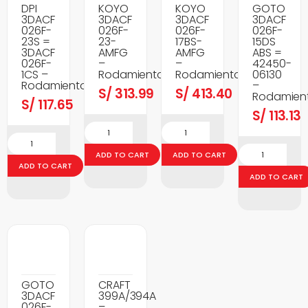
DPI
KOYO
KOYO
GOTO
3DACF
3DACF
3DACF
3DACF
026F-
026F-
026F-
026F-
23S =
23-
17BS-
15DS
3DACF
AMFG
AMFG
ABS =
026F-
–
–
42450-
1CS –
Rodamientos
Rodamientos
06130
Rodamientos
–
S/
313.99
S/
413.40
Rodamien
S/
117.65
S/
113.13
ADD TO CART
ADD TO CART
ADD TO CART
ADD TO CART
GOTO
CRAFT
3DACF
399A/394A
026F-
–