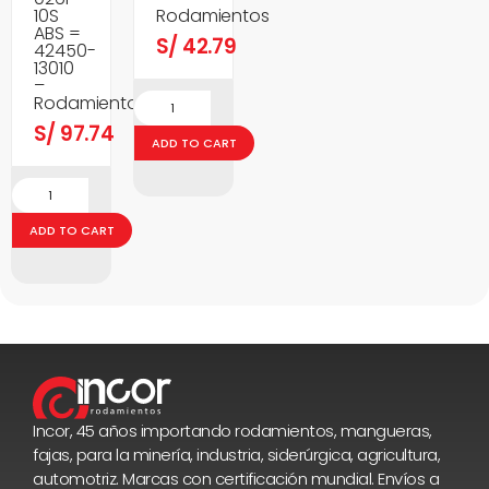
10S
Rodamientos
ABS =
S/
42.79
42450-
13010
–
Rodamientos
S/
97.74
ADD TO CART
ADD TO CART
Incor, 45 años importando rodamientos, mangueras,
fajas, para la minería, industria, siderúrgica, agricultura,
automotriz. Marcas con certificación mundial. Envíos a