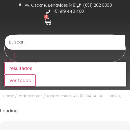
Av. Oscar R. Benavides 1481
(051) 202 6000
+51 919 440 400
0
resultados
Ver todos
Home
/
Rodamientos
/ Rodamientos FAG (01110404-FAG-001923)
Loading...