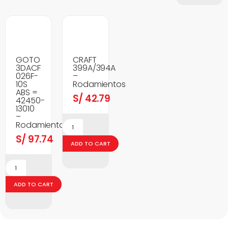
GOTO
CRAFT
3DACF
399A/394A
026F-
–
10S
Rodamientos
ABS =
S/
42.79
42450-
13010
–
Rodamientos
S/
97.74
ADD TO CART
ADD TO CART