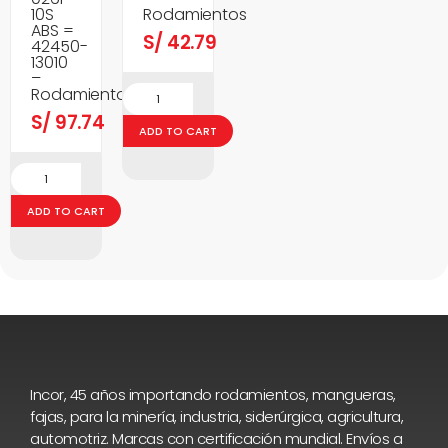
10S
Rodamientos
ABS =
S/
42.79
42450-
13010
–
Rodamientos
S/
97.74
ADD TO CART
ADD TO CART
Incor, 45 años importando rodamientos, mangueras,
fajas, para la minería, industria, siderúrgica, agricultura,
automotriz. Marcas con certificación mundial. Envíos a