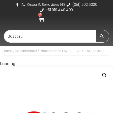
Av. Oscar R. Benavides 1481
(051) 202 6000
+51 919 440 400
0
Home
/
Rodamientos
/ Rodamientos FAG (01110404-FAG-001911)
Loading...