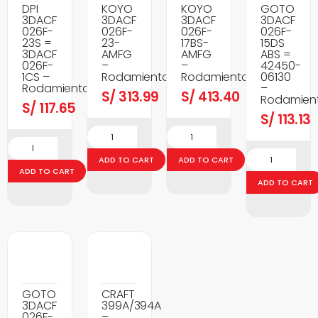
DPI
KOYO
KOYO
GOTO
3DACF
3DACF
3DACF
3DACF
026F-
026F-
026F-
026F-
23S =
23-
17BS-
15DS
3DACF
AMFG
AMFG
ABS =
026F-
–
–
42450-
1CS –
Rodamientos
Rodamientos
06130
Rodamientos
–
S/
313.99
S/
413.40
Rodamien
S/
117.65
S/
113.13
ADD TO CART
ADD TO CART
ADD TO CART
ADD TO CART
GOTO
CRAFT
3DACF
399A/394A
026F-
–