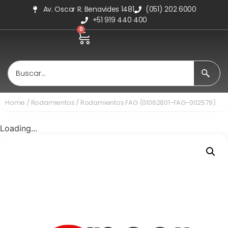
Av. Oscar R. Benavides 1481
(051) 202 6000
+51 919 440 400
0
Home
/
Rodamientos
/ Rodamientos FAG (01062801-FAG-002579)
Loading...