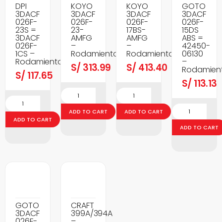
DPI
KOYO
KOYO
GOTO
3DACF
3DACF
3DACF
3DACF
026F-
026F-
026F-
026F-
23S =
23-
17BS-
15DS
3DACF
AMFG
AMFG
ABS =
026F-
–
–
42450-
1CS –
Rodamientos
Rodamientos
06130
Rodamientos
–
S/
313.99
S/
413.40
Rodamien
S/
117.65
S/
113.13
ADD TO CART
ADD TO CART
ADD TO CART
ADD TO CART
GOTO
CRAFT
3DACF
399A/394A
026F-
–