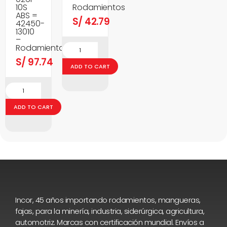
10S
Rodamientos
ABS =
S/
42.79
42450-
13010
–
Rodamientos
S/
97.74
ADD TO CART
ADD TO CART
Incor, 45 años importando rodamientos, mangueras,
fajas, para la minería, industria, siderúrgica, agricultura,
automotriz. Marcas con certificación mundial. Envíos a