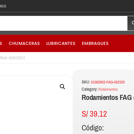
 400
S
CHUMACERAS
LUBRICANTES
EMBRAGUES
-FAG-002320)
SKU:
01062602-FAG-002320
Category:
Rodamientos
Rodamientos FAG 
S/
39.12
Código: