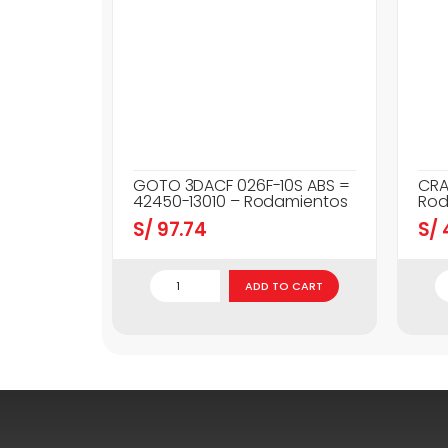
GOTO 3DACF 026F-10S ABS =
CRA
42450-13010 – Rodamientos
Rod
S/
97.74
S/
ADD TO CART