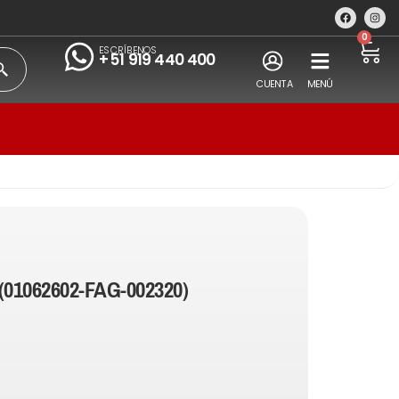
0
ESCRÍBENOS
+51 919 440 400
CUENTA
MENÚ
(01062602-FAG-002320)