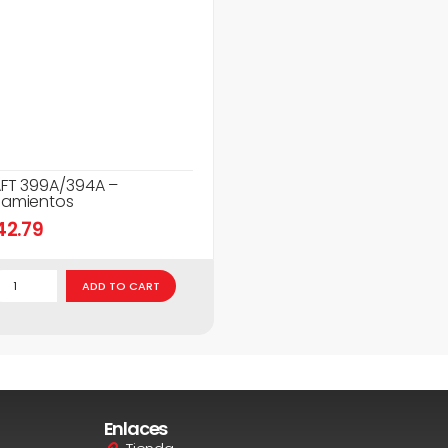
FT 399A/394A –
amientos
42.79
ADD TO CART
Enlaces