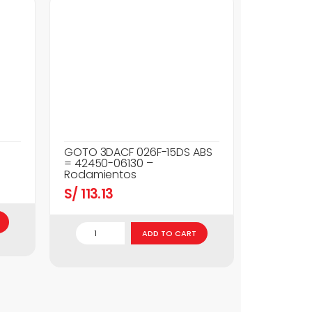
GOTO 3DACF 026F-15DS ABS
= 42450-06130 –
Rodamientos
S/
113.13
ADD TO CART