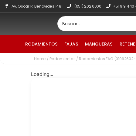
Av. Oscar R. Benavides 1481
(051) 202 6000
+51 919 440
RODAMIENTOS
FAJAS
MANGUERAS
RETENE
Home
/
Rodamientos
/ Rodamientos FAG (01062602
Loading...