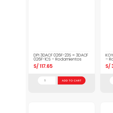
DPI 3DACF 026F-23S = 3DACF
KOY
026F-1CS – Rodamientos
– R
S/
117.65
S/
3
ADD TO CART