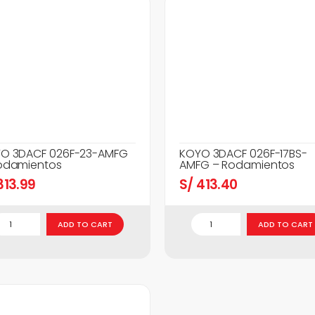
O 3DACF 026F-23-AMFG
KOYO 3DACF 026F-17BS-
odamientos
AMFG – Rodamientos
13.99
S/
413.40
ADD TO CART
ADD TO CART