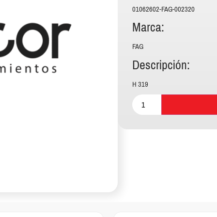
01062602-FAG-002320
Marca:
FAG
Descripción:
H 319