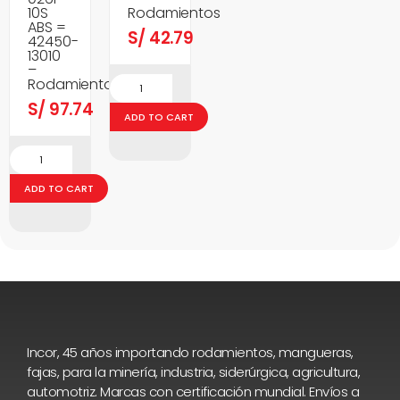
10S
Rodamientos
ABS =
S/
42.79
42450-
13010
–
Rodamientos
S/
97.74
ADD TO CART
ADD TO CART
Incor, 45 años importando rodamientos, mangueras,
fajas, para la minería, industria, siderúrgica, agricultura,
automotriz. Marcas con certificación mundial. Envíos a