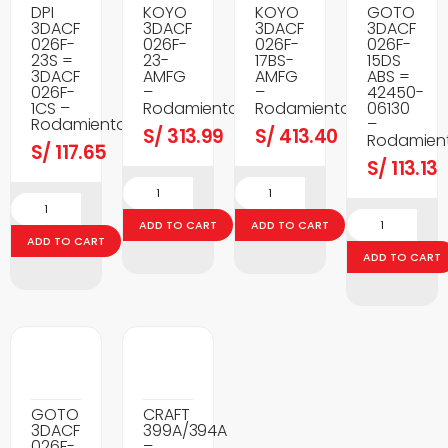
DPI
KOYO
KOYO
GOTO
3DACF
3DACF
3DACF
3DACF
026F-
026F-
026F-
026F-
23S =
23-
17BS-
15DS
3DACF
AMFG
AMFG
ABS =
026F-
–
–
42450-
1CS –
Rodamientos
Rodamientos
06130
Rodamientos
–
S/
313.99
S/
413.40
Rodamien
S/
117.65
S/
113.13
ADD TO CART
ADD TO CART
ADD TO CART
ADD TO CART
GOTO
CRAFT
3DACF
399A/394A
026F-
–