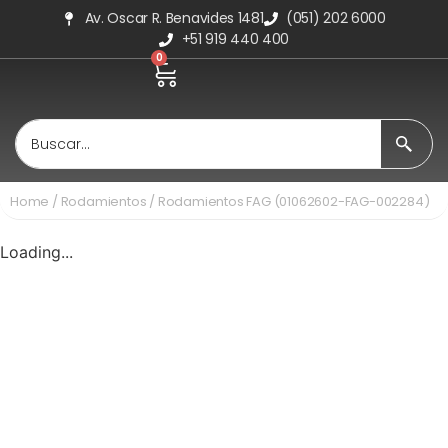
Av. Oscar R. Benavides 1481
(051) 202 6000
+51 919 440 400
0
Home
/
Rodamientos
/ Rodamientos FAG (01062602-FAG-002284)
Loading...