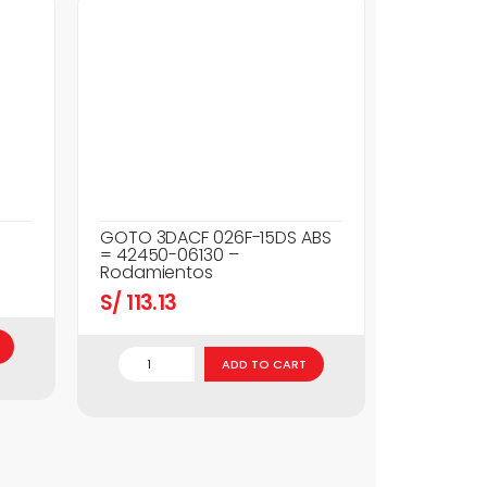
GOTO 3DACF 026F-15DS ABS
= 42450-06130 –
Rodamientos
S/
113.13
ADD TO CART