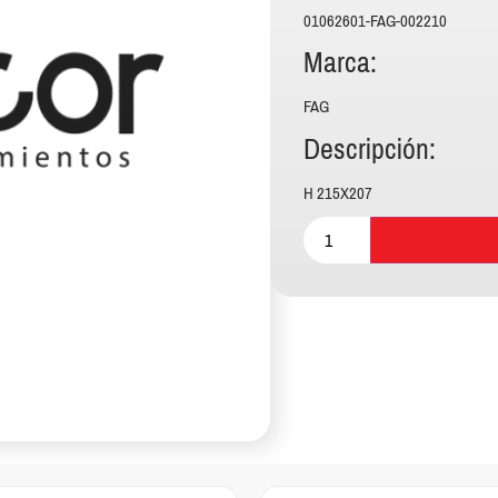
01062601-FAG-002210
Marca:
FAG
Descripción:
H 215X207