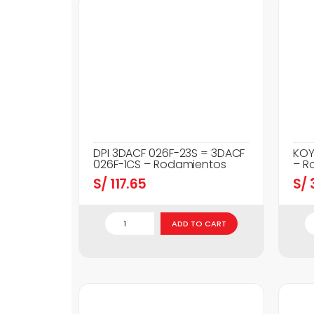
DPI 3DACF 026F-23S = 3DACF
KOY
026F-1CS – Rodamientos
– R
S/
117.65
S/
3
ADD TO CART