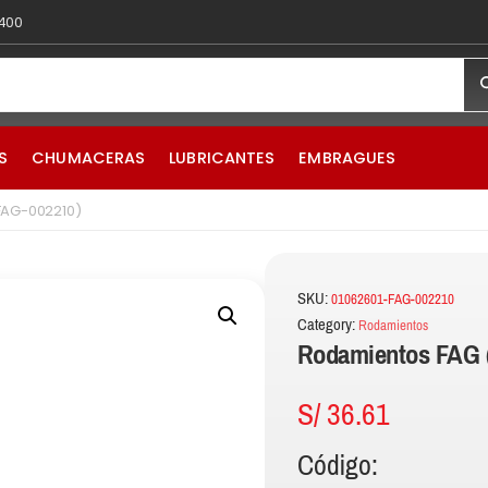
 400
S
CHUMACERAS
LUBRICANTES
EMBRAGUES
FAG-002210)
SKU:
01062601-FAG-002210
Category:
Rodamientos
Rodamientos FAG 
S/
36.61
Código: