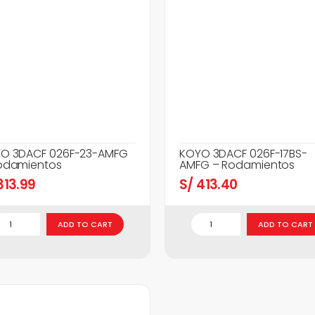
O 3DACF 026F-23-AMFG
KOYO 3DACF 026F-17BS-
odamientos
AMFG – Rodamientos
13.99
S/
413.40
ADD TO CART
ADD TO CART