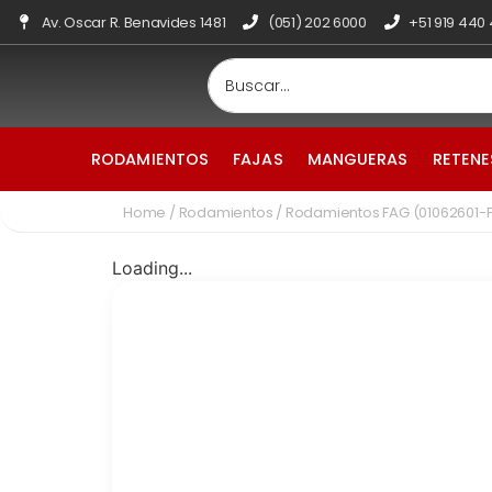
Av. Oscar R. Benavides 1481
(051) 202 6000
+51 919 440
RODAMIENTOS
FAJAS
MANGUERAS
RETENE
Home
/
Rodamientos
/ Rodamientos FAG (01062601-
Loading...