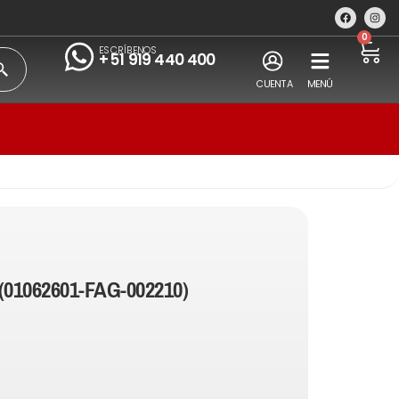
0
ESCRÍBENOS
+51 919 440 400
CUENTA
MENÚ
(01062601-FAG-002210)