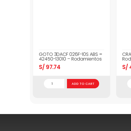
GOTO 3DACF 026F-10S ABS =
CRA
42450-13010 – Rodamientos
Rod
S/
97.74
S/
ADD TO CART