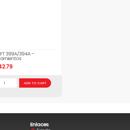
FT 399A/394A –
amientos
42.79
ADD TO CART
Enlaces