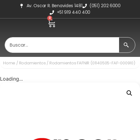
Av. Oscar R. Benavides 1481
(051) 202 6000
+51 919 440 400
0
Home
/
Rodamientos
/ Rodamientos FAFNIR (01140505-FAF-000910)
Loading...