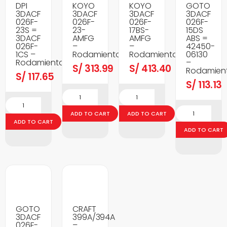
DPI
KOYO
KOYO
GOTO
3DACF
3DACF
3DACF
3DACF
026F-
026F-
026F-
026F-
23S =
23-
17BS-
15DS
3DACF
AMFG
AMFG
ABS =
026F-
–
–
42450-
1CS –
Rodamientos
Rodamientos
06130
Rodamientos
–
S/
313.99
S/
413.40
Rodamien
S/
117.65
S/
113.13
ADD TO CART
ADD TO CART
ADD TO CART
ADD TO CART
GOTO
CRAFT
3DACF
399A/394A
026F-
–