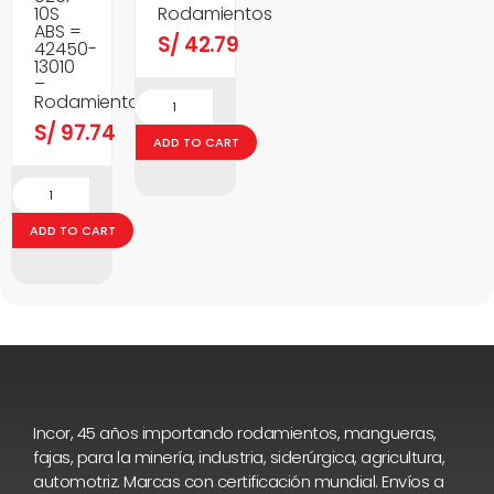
10S
Rodamientos
ABS =
S/
42.79
42450-
13010
–
Rodamientos
S/
97.74
ADD TO CART
ADD TO CART
Incor, 45 años importando rodamientos, mangueras,
fajas, para la minería, industria, siderúrgica, agricultura,
automotriz. Marcas con certificación mundial. Envíos a