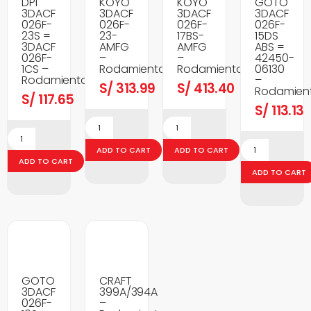
DPI
KOYO
KOYO
GOTO
3DACF
3DACF
3DACF
3DACF
026F-
026F-
026F-
026F-
23S =
23-
17BS-
15DS
3DACF
AMFG
AMFG
ABS =
026F-
–
–
42450-
1CS –
Rodamientos
Rodamientos
06130
Rodamientos
–
S/
313.99
S/
413.40
Rodamien
S/
117.65
S/
113.13
ADD TO CART
ADD TO CART
ADD TO CART
ADD TO CART
GOTO
CRAFT
3DACF
399A/394A
026F-
–