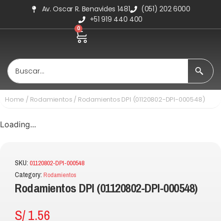
Av. Oscar R. Benavides 1481
(051) 202 6000
+51 919 440 400
0
Home
/
Rodamientos
/ Rodamientos DPI (01120802-DPI-000548)
Loading...
SKU:
01120802-DPI-000548
Category:
Rodamientos
Rodamientos DPI (01120802-DPI-000548)
S/
1.56