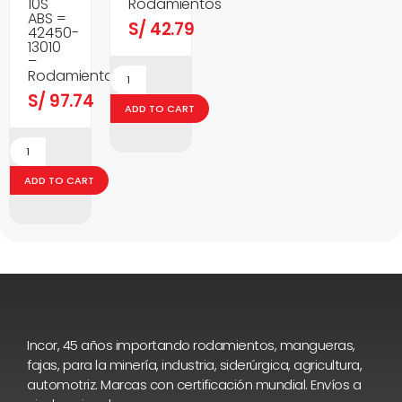
10S
Rodamientos
ABS =
S/
42.79
42450-
13010
–
Rodamientos
S/
97.74
ADD TO CART
ADD TO CART
Incor, 45 años importando rodamientos, mangueras,
fajas, para la minería, industria, siderúrgica, agricultura,
automotriz. Marcas con certificación mundial. Envíos a