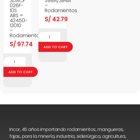
3DACF
399A/394A
026F-
–
10S
Rodamientos
ABS =
S/
42.79
42450-
13010
–
Rodamientos
S/
97.74
ADD TO CART
ADD TO CART
Incor, 45 años importando rodamientos, mangueras,
fajas, para la minería, industria, siderúrgica, agricultura,