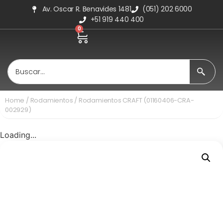
Av. Oscar R. Benavides 1481
(051) 202 6000
+51 919 440 400
0
Home
/
Rodamientos
/ Rodamientos CRAFT (01160406-CRA-
002929)
Loading...