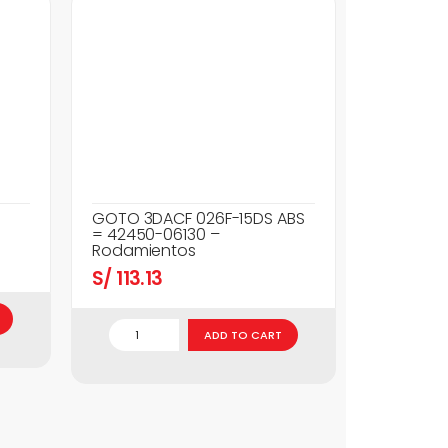
GOTO 3DACF 026F-15DS ABS
= 42450-06130 –
Rodamientos
S/
113.13
ADD TO CART