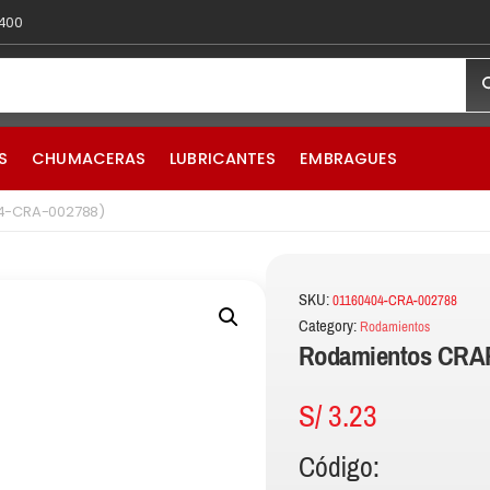
 400
S
CHUMACERAS
LUBRICANTES
EMBRAGUES
04-CRA-002788)
SKU:
01160404-CRA-002788
Category:
Rodamientos
Rodamientos CRAF
S/
3.23
Código: