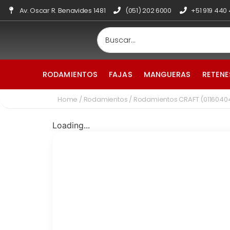
Av. Oscar R. Benavides 1481
(051) 202 6000
+51 919 440
RODAMIENTOS
FAJAS
MANGUERAS
RETENE
Home
/
Rodamientos
/ Rodamientos CRAFT (011604
Loading...