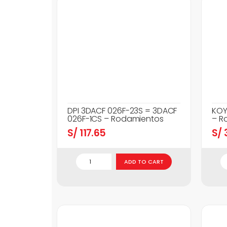
DPI 3DACF 026F-23S = 3DACF
KOY
026F-1CS – Rodamientos
– R
S/
117.65
S/
3
ADD TO CART