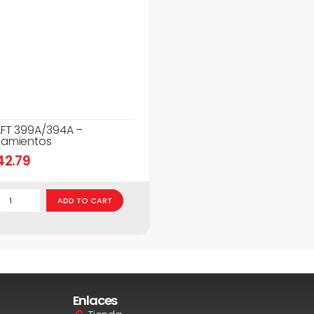
FT 399A/394A –
amientos
42.79
ADD TO CART
Enlaces