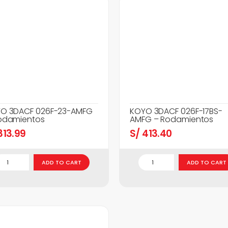
O 3DACF 026F-23-AMFG
KOYO 3DACF 026F-17BS-
odamientos
AMFG – Rodamientos
13.99
S/
413.40
ADD TO CART
ADD TO CART