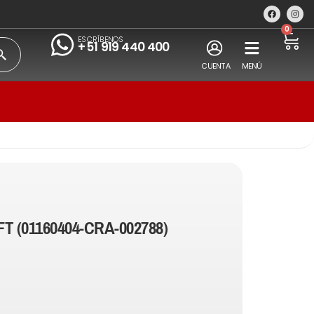
0
ESCRÍBENOS
+51 919 440 400
CUENTA
MENÚ
T (01160404-CRA-002788)