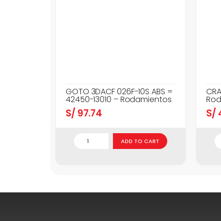
GOTO 3DACF 026F-10S ABS =
CRA
42450-13010 – Rodamientos
Rod
S/
97.74
S/
ADD TO CART