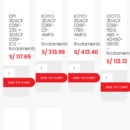
DPI
KOYO
KOYO
GOTO
3DACF
3DACF
3DACF
3DACF
026F-
026F-
026F-
026F-
23S =
23-
17BS-
15DS
3DACF
AMFG
AMFG
ABS =
026F-
–
–
42450-
1CS –
Rodamientos
Rodamientos
06130
Rodamientos
–
S/
313.99
S/
413.40
Rodamien
S/
117.65
S/
113.13
ADD TO CART
ADD TO CART
ADD TO CART
ADD TO CART