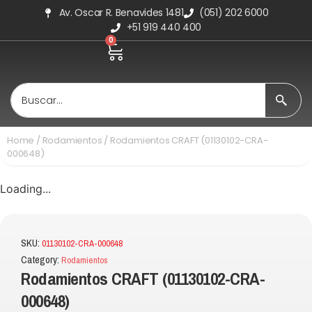
Av. Oscar R. Benavides 1481
(051) 202 6000
+51 919 440 400
0
Home
/
Rodamientos
/ Rodamientos CRAFT (01130102-CRA-
000648)
Loading...
SKU:
01130102-CRA-000648
Category:
Rodamientos
Rodamientos CRAFT (01130102-CRA-
000648)