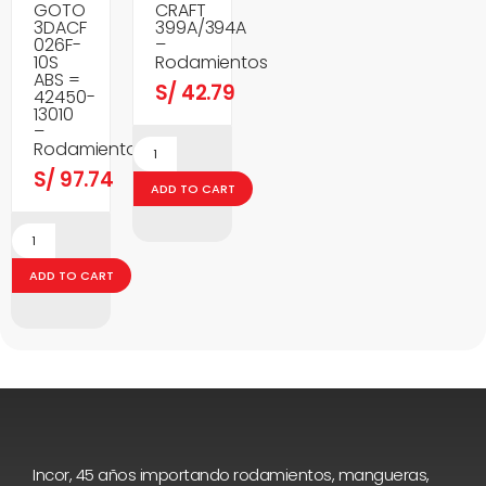
GOTO
CRAFT
3DACF
399A/394A
026F-
–
10S
Rodamientos
ABS =
S/
42.79
42450-
13010
–
Rodamientos
S/
97.74
ADD TO CART
ADD TO CART
Incor, 45 años importando rodamientos, mangueras,