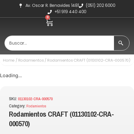
Av. Oscar R. Benavides 1481
(051) 202 6000
+51 919 440 400
0
Home
/
Rodamientos
/ Rodamientos CRAFT (01130102-CRA-000570)
Loading...
SKU:
01130102-CRA-000570
Category:
Rodamientos
Rodamientos CRAFT (01130102-CRA-
000570)