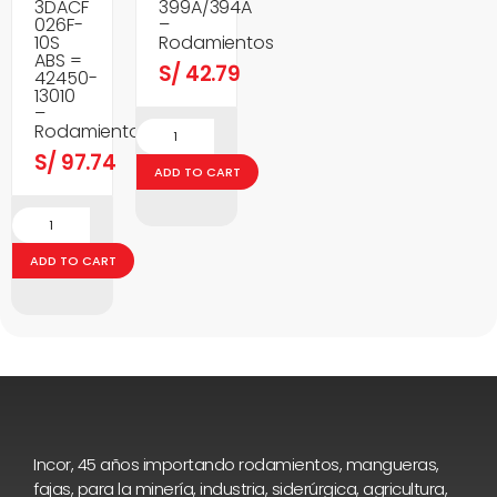
3DACF
399A/394A
026F-
–
10S
Rodamientos
ABS =
S/
42.79
42450-
13010
–
Rodamientos
S/
97.74
ADD TO CART
ADD TO CART
Incor, 45 años importando rodamientos, mangueras,
fajas, para la minería, industria, siderúrgica, agricultura,