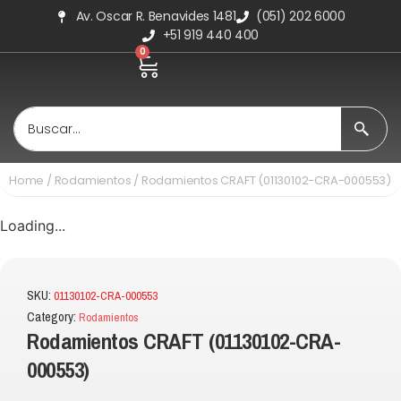
Av. Oscar R. Benavides 1481
(051) 202 6000
+51 919 440 400
0
Home
/
Rodamientos
/ Rodamientos CRAFT (01130102-CRA-000553)
Loading...
SKU:
01130102-CRA-000553
Category:
Rodamientos
Rodamientos CRAFT (01130102-CRA-
000553)