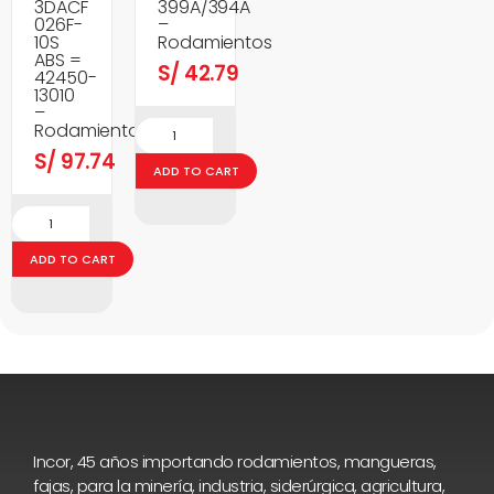
3DACF
399A/394A
026F-
–
10S
Rodamientos
ABS =
S/
42.79
42450-
13010
–
Rodamientos
S/
97.74
ADD TO CART
ADD TO CART
Incor, 45 años importando rodamientos, mangueras,
fajas, para la minería, industria, siderúrgica, agricultura,