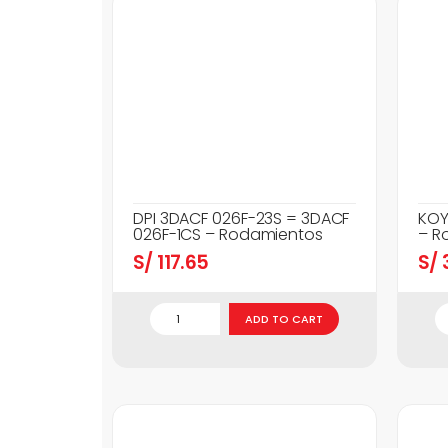
DPI 3DACF 026F-23S = 3DACF
KOY
026F-1CS – Rodamientos
– R
S/
117.65
S/
3
ADD TO CART