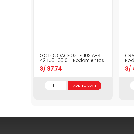
GOTO 3DACF 026F-10S ABS =
CRA
42450-13010 – Rodamientos
Rod
S/
97.74
S/
ADD TO CART