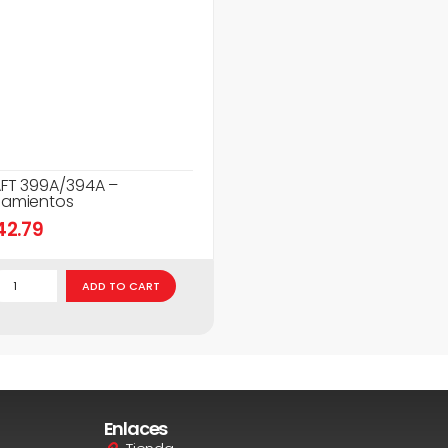
FT 399A/394A –
amientos
42.79
ADD TO CART
Enlaces