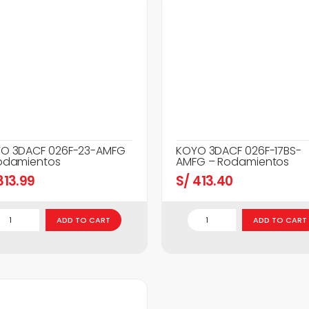
O 3DACF 026F-23-AMFG
KOYO 3DACF 026F-17BS-
odamientos
AMFG – Rodamientos
13.99
S/
413.40
ADD TO CART
ADD TO CART