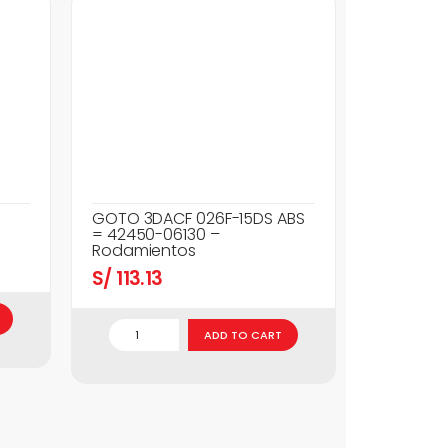
GOTO 3DACF 026F-15DS ABS
= 42450-06130 –
Rodamientos
S/
113.13
ADD TO CART