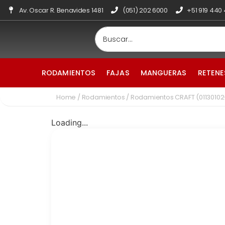
Av. Oscar R. Benavides 1481
(051) 202 6000
+51 919 440
RODAMIENTOS
FAJAS
MANGUERAS
RETENE
Home
/
Rodamientos
/ Rodamientos CRAFT (0113010
Loading...