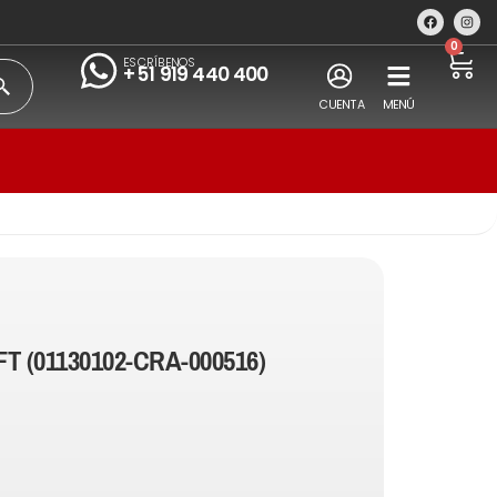
0
ESCRÍBENOS
+51 919 440 400
CUENTA
MENÚ
T (01130102-CRA-000516)