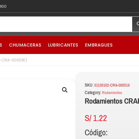
 400
S
CHUMACERAS
LUBRICANTES
EMBRAGUES
2-CRA-000516)
SKU:
01130102-CRA-000516
Category:
Rodamientos
Rodamientos CRAF
S/
1.22
Código: