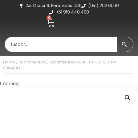
Av. Oscar R. Benavides 1481
(051) 202 6000
+51 919 440 400
0
Home
/
Rodamientos
/ Rodamientos CRAFT (01130102-CRA-
000484)
Loading...