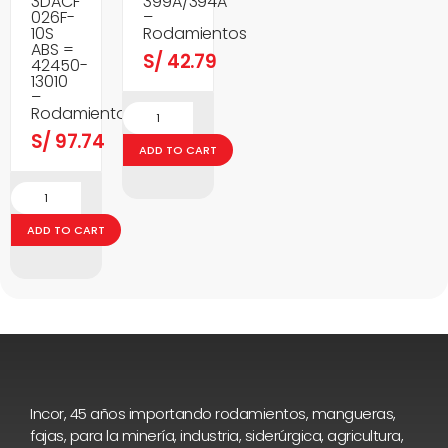
3DACF
399A/394A
026F-
–
10S
Rodamientos
ABS =
S/
42.79
42450-
13010
–
Rodamientos
S/
97.74
ADD TO CART
ADD TO CART
Incor, 45 años importando rodamientos, mangueras,
fajas, para la minería, industria, siderúrgica, agricultura,