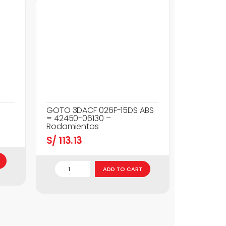
GOTO 3DACF 026F-15DS ABS
= 42450-06130 –
Rodamientos
S/
113.13
ADD TO CART