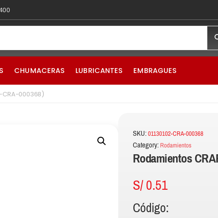
 400
S
CHUMACERAS
LUBRICANTES
EMBRAGUES
2-CRA-000368)
SKU:
01130102-CRA-000368
Category:
Rodamientos
Rodamientos CRAF
S/
0.51
Código: