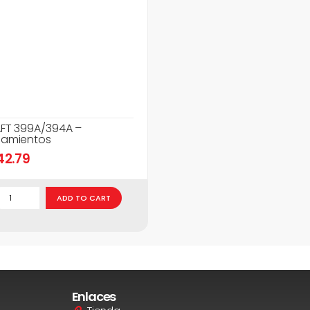
FT 399A/394A –
amientos
42.79
ADD TO CART
Enlaces