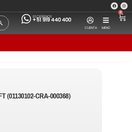
0
ESCRÍBENOS
+51 919 440 400
CUENTA
MENÚ
T (01130102-CRA-000368)