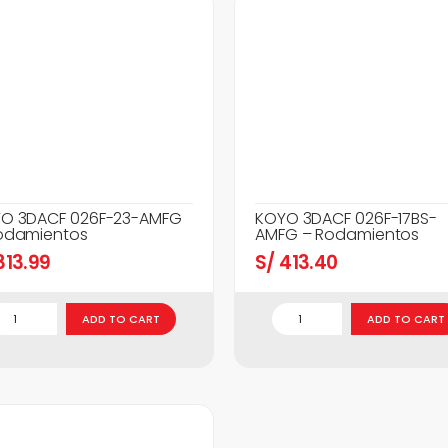
O 3DACF 026F-23-AMFG
KOYO 3DACF 026F-17BS-
odamientos
AMFG – Rodamientos
13.99
S/
413.40
ADD TO CART
ADD TO CART