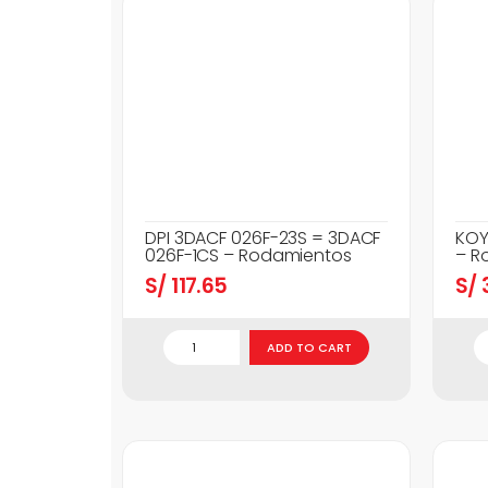
DPI 3DACF 026F-23S = 3DACF
KOY
026F-1CS – Rodamientos
– R
S/
117.65
S/
3
ADD TO CART