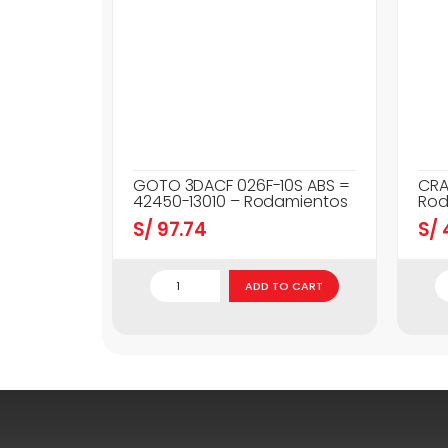
GOTO 3DACF 026F-10S ABS =
CRA
42450-13010 – Rodamientos
Rod
S/
97.74
S/
ADD TO CART