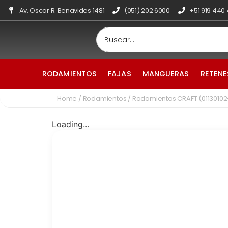
Av. Oscar R. Benavides 1481
(051) 202 6000
+51 919 440
RODAMIENTOS
FAJAS
MANGUERAS
RETENE
Home
/
Rodamientos
/ Rodamientos CRAFT (0113010
Loading...