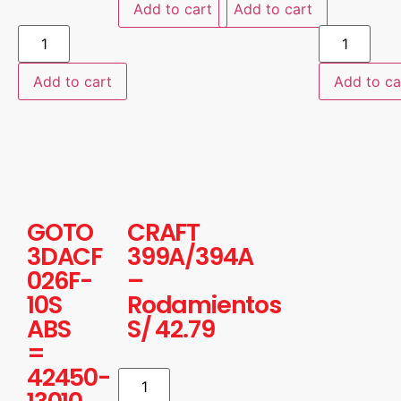
Add to cart
Add to cart
Add to cart
Add to ca
GOTO
CRAFT
3DACF
399A/394A
026F-
–
10S
Rodamientos
ABS
S/
42.79
=
42450-