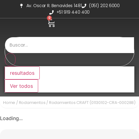
Av. Oscar R. Benavides 1481
(051) 202 6000
+51 919 440 400
0
resultados
Ver todos
Home
/
Rodamientos
/ Rodamientos CRAFT (01130102-CRA-000288)
Loading...