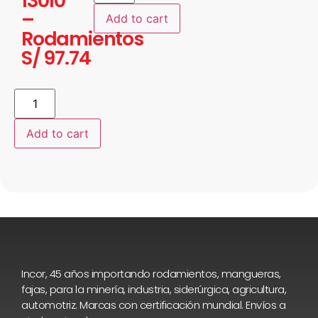
13010
–
Add to cart
Rodamientos
S/
97.74
Add to cart
Incor, 45 años importando rodamientos, mangueras,
fajas, para la minería, industria, siderúrgica, agricultura,
automotriz. Marcas con certificación mundial. Envíos a