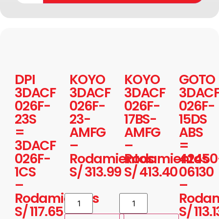
DPI
KOYO
KOYO
GOTO
3DACF
3DACF
3DACF
3DAC
026F-
026F-
026F-
026F-
23S
23-
17BS-
15DS
=
AMFG
AMFG
ABS
3DACF
–
–
=
026F-
Rodamientos
Rodamientos
42450
1CS
S/
313.99
S/
413.40
06130
–
–
Rodamientos
Rodam
S/
117.65
S/
113.1