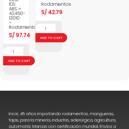
10S
Rodamientos
ABS =
S/
42.79
42450-
13010
–
Rodamientos
S/
97.74
ADD TO CART
ADD TO CART
Incor, 45 años importando rodamientos, mangueras,
fajas, para la minería, industria, siderúrgica, agricultura,
automotriz. Marcas con certificación mundial. Envíos a