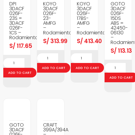
DPI
KOYO
KOYO
GOTO
3DACF
3DACF
3DACF
3DACF
026F-
026F-
026F-
026F-
23S =
23-
17BS-
15DS
3DACF
AMFG
AMFG
ABS =
026F-
–
–
42450-
1CS –
Rodamientos
Rodamientos
06130
Rodamientos
–
S/
313.99
S/
413.40
Rodamien
S/
117.65
S/
113.13
ADD TO CART
ADD TO CART
ADD TO CART
ADD TO CART
GOTO
CRAFT
3DACF
399A/394A
026F-
–