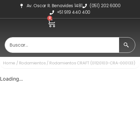
Av. Oscar R. Benavides 1481
(051) 202 6000
+51 919 440 400
0
Home
/
Rodamientos
/ Rodamientos CRAFT (01120103-CRA-000133)
Loading...