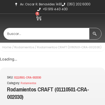
Av. Oscar R. Benavides 1481
(051) 202 6000
+51 919 440 400
0
Home
/
Rodamientos
/ Rodamientos CRAFT (01110501-CRA-002030)
Loading...
SKU:
01110501-CRA-002030
Category:
Rodamientos
Rodamientos CRAFT (01110501-CRA-
002030)