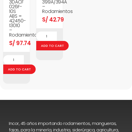
3DACF
399A/394A
026F-
–
10S
Rodamientos
ABS =
S/
42.79
42450-
13010
–
Rodamientos
S/
97.74
ADD TO CART
ADD TO CART
Incor, 45 años importando rodamientos, mangueras,
fajas, para la minería, industria, siderúrgica, agricultura,