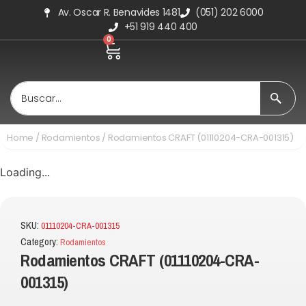
Av. Oscar R. Benavides 1481
(051) 202 6000
+51 919 440 400
0
Home
/
Rodamientos
/ Rodamientos CRAFT (01110204-CRA-001315)
Loading...
SKU:
01110204-CRA-001315
Category:
Rodamientos
Rodamientos CRAFT (01110204-CRA-
001315)