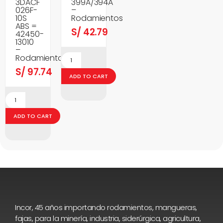
3DACF
399A/394A
026F-
–
10S
Rodamientos
ABS =
S/
42.79
42450-
13010
–
Rodamientos
S/
97.74
ADD TO CART
ADD TO CART
Incor, 45 años importando rodamientos, mangueras,
fajas, para la minería, industria, siderúrgica, agricultura,