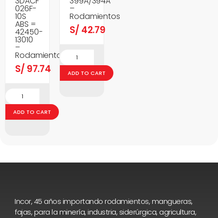
3DACF
399A/394A
026F-
–
10S
Rodamientos
ABS =
S/
42.79
42450-
13010
–
Rodamientos
S/
97.74
ADD TO CART
ADD TO CART
Incor, 45 años importando rodamientos, mangueras,
fajas, para la minería, industria, siderúrgica, agricultura,