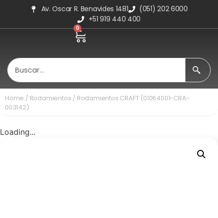
Av. Oscar R. Benavides 1481
(051) 202 6000
+51 919 440 400
0
Home
/
Rodamientos
/ Rodamientos CRAFT (01064001-CRA-
003142)
Loading...