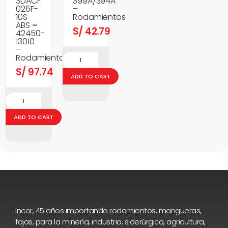
3DACF
399A/394A
026F-
–
10S
Rodamientos
ABS =
S/
42.79
42450-
13010
–
Rodamientos
S/
97.74
ADD TO CART
ADD TO CART
Incor, 45 años importando rodamientos, mangueras,
fajas, para la minería, industria, siderúrgica, agricultura,