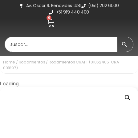
Av. Oscar R. Benavides 1481
(051) 202 6000
+51 919 440 400
0
Home
/
Rodamientos
/ Rodamientos CRAFT (01062405-CRA-
001897)
Loading...