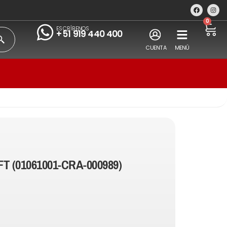
0
ESCRÍBENOS
+51 919 440 400
CUENTA
MENÚ
T (01061001-CRA-000989)