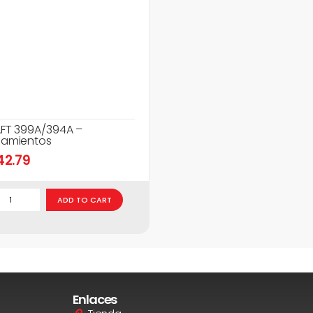
FT 399A/394A –
amientos
42.79
ADD TO CART
Enlaces