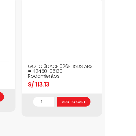
GOTO 3DACF 026F-15DS ABS
= 42450-06130 –
Rodamientos
S/
113.13
ADD TO CART