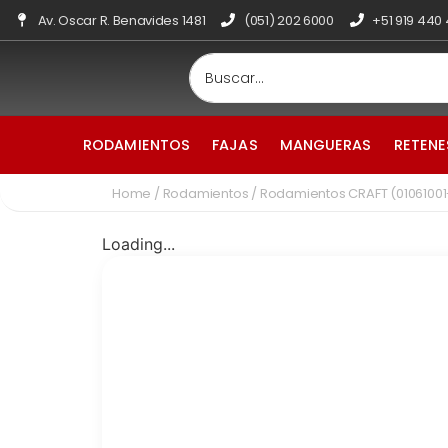
Av. Oscar R. Benavides 1481
(051) 202 6000
+51 919 440
RODAMIENTOS
FAJAS
MANGUERAS
RETENE
Home
/
Rodamientos
/ Rodamientos CRAFT (0106100
Loading...