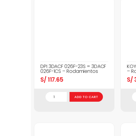
DPI 3DACF 026F-23S = 3DACF
KOY
026F-1CS – Rodamientos
– R
S/
117.65
S/
3
ADD TO CART