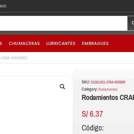
 400
S
CHUMACERAS
LUBRICANTES
EMBRAGUES
1-CRA-000989)
SKU:
01061001-CRA-000989
Category:
Rodamientos
Rodamientos CRAF
S/
6.37
Código: