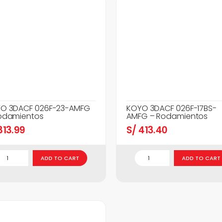
O 3DACF 026F-23-AMFG
KOYO 3DACF 026F-17BS-
odamientos
AMFG – Rodamientos
13.99
S/
413.40
ADD TO CART
ADD TO CART