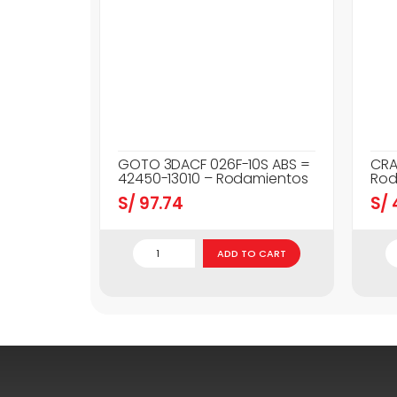
GOTO 3DACF 026F-10S ABS =
CRA
42450-13010 – Rodamientos
Rod
S/
97.74
S/
ADD TO CART