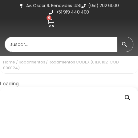
Av. Oscar R. Benavides 1481
(051) 202 6000
+51 919 440 400
0
Home
/
Rodamientos
/ Rodamientos CODEX (01130102-COD-
000024)
Loading...