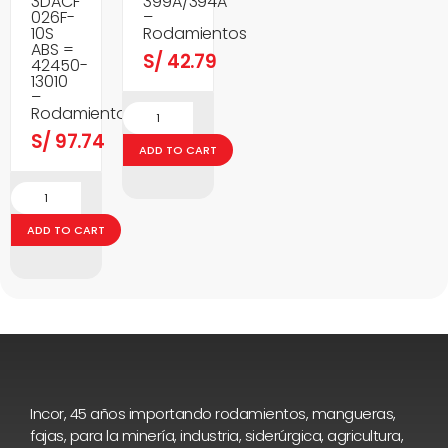
3DACF
399A/394A
026F-
–
10S
Rodamientos
ABS =
S/
42.79
42450-
13010
–
Rodamientos
S/
97.74
ADD TO CART
ADD TO CART
Incor, 45 años importando rodamientos, mangueras,
fajas, para la minería, industria, siderúrgica, agricultura,