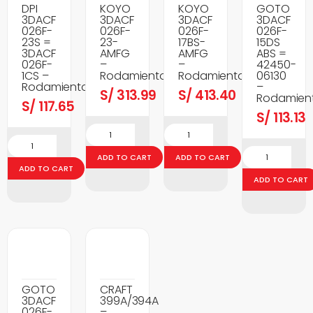
DPI
KOYO
KOYO
GOTO
3DACF
3DACF
3DACF
3DACF
026F-
026F-
026F-
026F-
23S =
23-
17BS-
15DS
3DACF
AMFG
AMFG
ABS =
026F-
–
–
42450-
1CS –
Rodamientos
Rodamientos
06130
Rodamientos
–
S/
313.99
S/
413.40
Rodamien
S/
117.65
S/
113.13
ADD TO CART
ADD TO CART
ADD TO CART
ADD TO CART
GOTO
CRAFT
3DACF
399A/394A
026F-
–