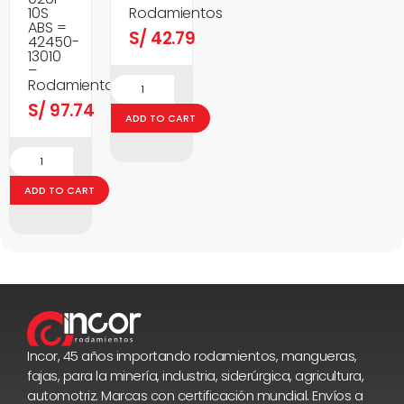
10S
Rodamientos
ABS =
S/
42.79
42450-
13010
–
Rodamientos
S/
97.74
ADD TO CART
ADD TO CART
Incor, 45 años importando rodamientos, mangueras,
fajas, para la minería, industria, siderúrgica, agricultura,
automotriz. Marcas con certificación mundial. Envíos a