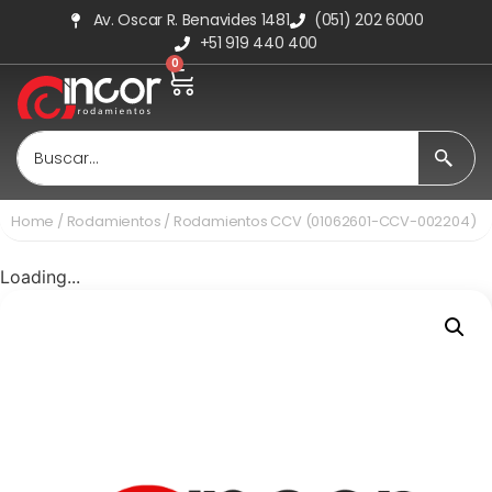
Av. Oscar R. Benavides 1481
(051) 202 6000
+51 919 440 400
0
Home
/
Rodamientos
/ Rodamientos CCV (01062601-CCV-002204)
Loading...