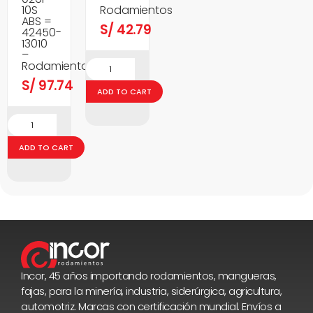
10S
Rodamientos
ABS =
S/
42.79
42450-
13010
–
Rodamientos
S/
97.74
ADD TO CART
ADD TO CART
Incor, 45 años importando rodamientos, mangueras,
fajas, para la minería, industria, siderúrgica, agricultura,
automotriz. Marcas con certificación mundial. Envíos a