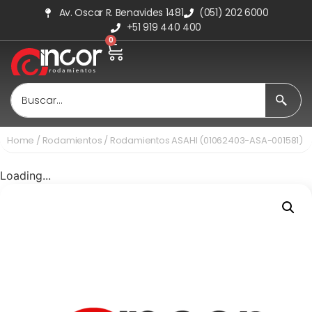
Av. Oscar R. Benavides 1481
(051) 202 6000
+51 919 440 400
0
Home
/
Rodamientos
/ Rodamientos ASAHI (01062403-ASA-001581)
Loading...