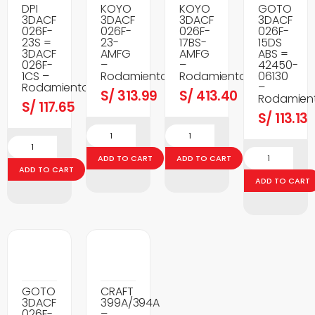
DPI
KOYO
KOYO
GOTO
3DACF
3DACF
3DACF
3DACF
026F-
026F-
026F-
026F-
23S =
23-
17BS-
15DS
3DACF
AMFG
AMFG
ABS =
026F-
–
–
42450-
1CS –
Rodamientos
Rodamientos
06130
Rodamientos
–
S/
313.99
S/
413.40
Rodamien
S/
117.65
S/
113.13
ADD TO CART
ADD TO CART
ADD TO CART
ADD TO CART
GOTO
CRAFT
3DACF
399A/394A
026F-
–