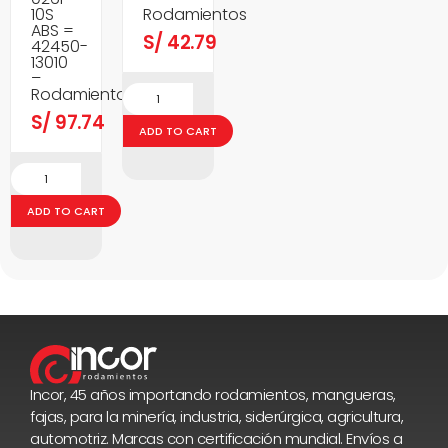
10S
Rodamientos
ABS =
S/
42.79
42450-
13010
–
Rodamientos
S/
97.74
ADD TO CART
ADD TO CART
Incor, 45 años importando rodamientos, mangueras,
fajas, para la minería, industria, siderúrgica, agricultura,
automotriz. Marcas con certificación mundial. Envíos a