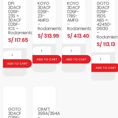
DPI
KOYO
KOYO
GOTO
3DACF
3DACF
3DACF
3DACF
026F-
026F-
026F-
026F-
23S =
23-
17BS-
15DS
3DACF
AMFG
AMFG
ABS =
026F-
–
–
42450-
1CS –
Rodamientos
Rodamientos
06130
Rodamientos
–
S/
313.99
S/
413.40
Rodamien
S/
117.65
S/
113.13
ADD TO CART
ADD TO CART
ADD TO CART
ADD TO CART
GOTO
CRAFT
3DACF
399A/394A
026F-
–