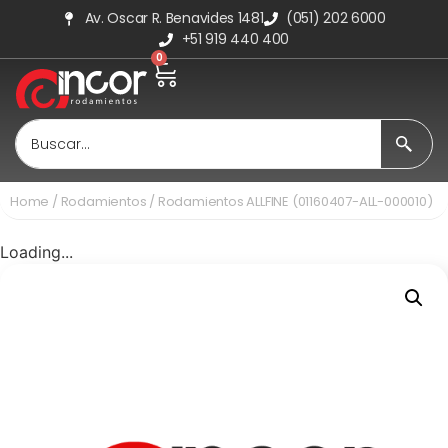
Av. Oscar R. Benavides 1481
(051) 202 6000
+51 919 440 400
0
Home
/
Rodamientos
/ Rodamientos ALLFINE (01160407-ALL-000010)
Loading...