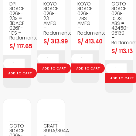
DPI
KOYO
KOYO
GOTO
3DACF
3DACF
3DACF
3DACF
026F-
026F-
026F-
026F-
23S =
23-
17BS-
15DS
3DACF
AMFG
AMFG
ABS =
026F-
–
–
42450-
1CS –
Rodamientos
Rodamientos
06130
Rodamientos
–
S/
313.99
S/
413.40
Rodamien
S/
117.65
S/
113.13
ADD TO CART
ADD TO CART
ADD TO CART
ADD TO CART
GOTO
CRAFT
3DACF
399A/394A
026F-
–