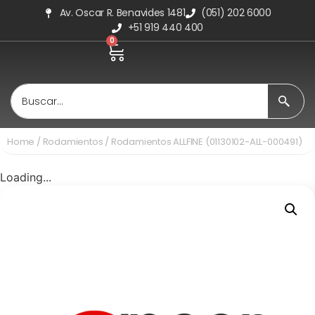
Av. Oscar R. Benavides 1481
(051) 202 6000
+51 919 440 400
0
Home
/
Rodamientos
/ Rodamientos ALLFINE (01130102-ALL-000491)
Loading...