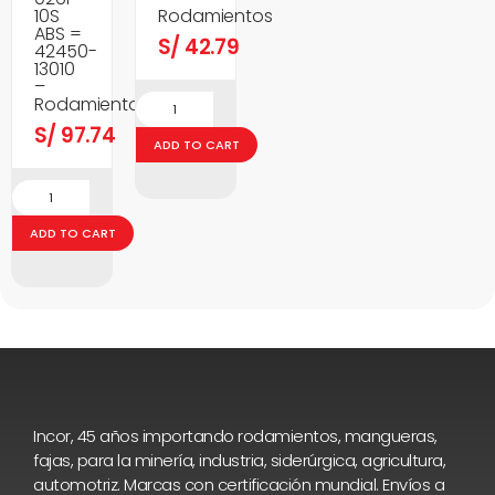
10S
Rodamientos
ABS =
S/
42.79
42450-
13010
–
Rodamientos
S/
97.74
ADD TO CART
ADD TO CART
Incor, 45 años importando rodamientos, mangueras,
fajas, para la minería, industria, siderúrgica, agricultura,
automotriz. Marcas con certificación mundial. Envíos a