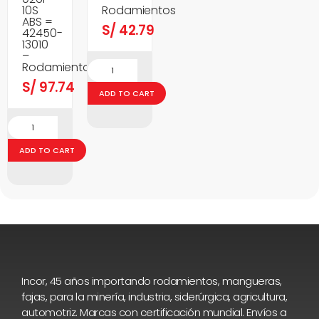
10S
Rodamientos
ABS =
S/
42.79
42450-
13010
–
Rodamientos
S/
97.74
ADD TO CART
ADD TO CART
Incor, 45 años importando rodamientos, mangueras,
fajas, para la minería, industria, siderúrgica, agricultura,
automotriz. Marcas con certificación mundial. Envíos a