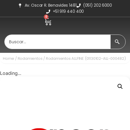
Av. Oscar R. Benavides 1481
(051) 202 6000
+51 919 440 400
0
Home
/
Rodamientos
/ Rodamientos ALLFINE (01130102-ALL-000482)
Loading...