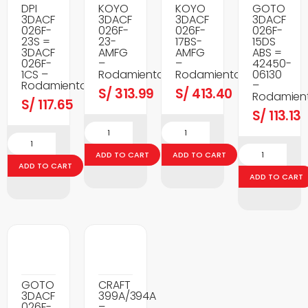
DPI
KOYO
KOYO
GOTO
3DACF
3DACF
3DACF
3DACF
026F-
026F-
026F-
026F-
23S =
23-
17BS-
15DS
3DACF
AMFG
AMFG
ABS =
026F-
–
–
42450-
1CS –
Rodamientos
Rodamientos
06130
Rodamientos
–
S/
313.99
S/
413.40
Rodamien
S/
117.65
S/
113.13
ADD TO CART
ADD TO CART
ADD TO CART
ADD TO CART
GOTO
CRAFT
3DACF
399A/394A
026F-
–